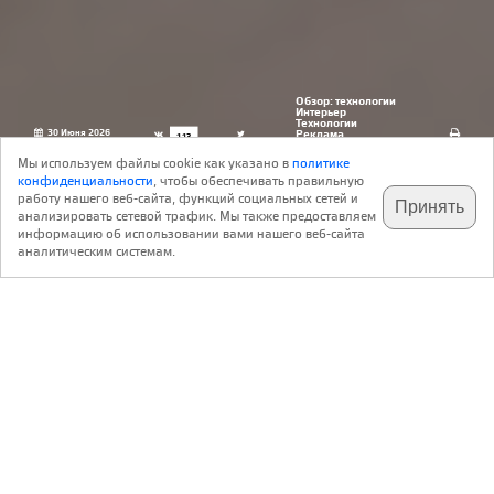
Обзор: технологии
Интерьер
Технологии
30 Июня 2026
Реклама
113
рекламодатель:
ООО "ЭРГОСТРОЙ"
Мы используем файлы cookie как указано в
политике
конфиденциальности
, чтобы обеспечивать правильную
работу нашего веб-сайта, функций социальных сетей и
Принять
анализировать сетевой трафик. Мы также предоставляем
подпишитесь на наш
✕
телеграм @archi_ru
информацию об использовании вами нашего веб-сайта
www.ergohaus.ru
аналитическим системам.
Компания Ergohaus (сегодня входящая в группу
Ergogroup) вышла на рынок панорамного остекления
почти двадцать лет назад, когда в России этот продукт
воспринимался как экзотика, завезённая с Запада. Среди
строителей и заказчиков бытовали предубеждения, что
подобные системы не выдерживают российских холодов.
Не было уверенности и у архитекторов, которые прежде