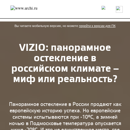
Россия
Мир
Технологии
Интерьер
Пресса
Архитекторы
Проекты
Конкурсы
События
Книги
Вакансии
Вы читаете мобильную версию, но можете
перейти к версии для ПК
VIZIO: панорамное
send.project
Анонсы конкурсов
Блог
остекление в
Журнал
Интервью
Исследование
Мнение
Обзор
Объект
Результаты конкурса
российском климате –
Репортаж
Рецензия
Архитектура
Выставка
миф или реальность?
Дизайн
Иностранцы в России
Интерьер
Книги
Наследие
Образование
Урбанистика
Эко
Панорамное остекление в России продают как
европейскую историю успеха. Но европейские
системы испытываются при -10°C, а зимней
ночью в Подмосковье температура опускается
ниже -20°C. И это не единственное место, где