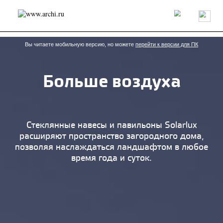
Россия
Мир
Технологии
Интерьер
Пресса
Архитекторы
Проекты
Конкурсы
События
Книги
Вакансии
Вы читаете мобильную версию, но можете
перейти к версии для ПК
Больше воздуха
send.project
Анонсы конкурсов
Блог
Журнал
Интервью
Исследование
Мнение
Обзор
Объект
Результаты конкурса
Репортаж
Рецензия
Архитектура
Выставка
Cтеклянные навесы и павильоны Solarlux
Дизайн
Иностранцы в России
Интерьер
расширяют пространство загородного дома,
Книги
Наследие
Образование
Урбанистика
позволяя наслаждаться ландшафтом в любое
Эко
время года и суток.