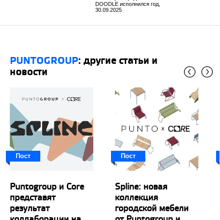
DOODLE исполнился год,
30.09.2025
PUNTOGROUP
: другие статьи и
новости
Пост
Пост
Puntogroup и Core
Spline: новая
представят
коллекция
результат
городской мебели
коллаборации на
от Puntogroup и