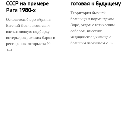
СССР на примере
готовая к будущему
Риги 1980-х
Территория бывшей
больницы в нормандском
Основатель бюро «Архип»
Эврё, рядом с готическим
Евгений Леонов составил
собором, вместила
впечатляющую подборку
медицинское училище с
интерьеров рижских баров и
большим паркингом <...>
ресторанов, которые за 50
<...>