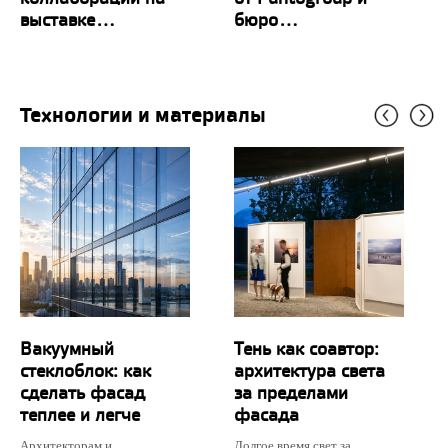
выставке...
бюро...
Технологии и материалы
Вакуумный
Тень как соавтор:
стеклоблок: как
архитектура света
сделать фасад
за пределами
теплее и легче
фасада
Архитекторам и
Долгое время свет за