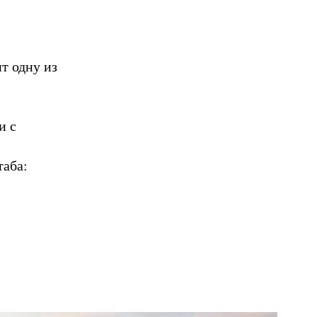
ит одну из
и с
таба: