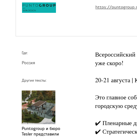
https://puntogroup.
Всероссийский
Где:
уже скоро!
Россия
20-21 августа |
Другие тексты:
Это главное со
городскую сред
✔️ Пленарные д
Puntogroup и бюро
✔️ Стратегичес
Tesler представили