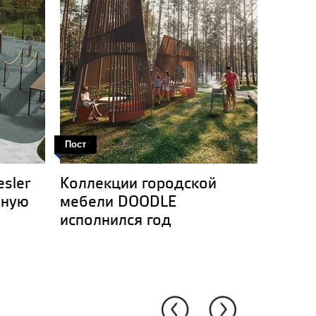
Пост
Пост
sler
Коллекции городской
Конф
вную
мебели DOODLE
«Сред
исполнился год
Буду