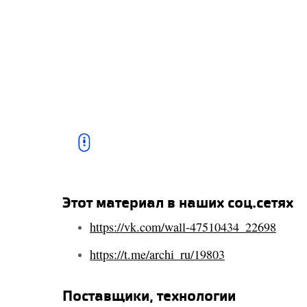
Этот материал в наших соц.сетях
https://vk.com/wall-47510434_22698
https://t.me/archi_ru/19803
Шезлонги и другая
Поставщики, технологии
городская мебель от