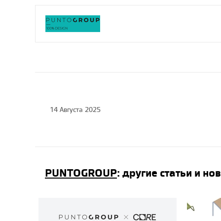
Punto Group на АРХ
Москве 2025,
19.05.2025
Амфитеатры
14 Августа 2025
PUNTOGROUP –
многофункциональные
точки притяжения,
23.04.2025
PUNTOGROUP
: другие статьи и но
DOODLE: Новая