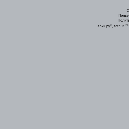
C
Польз
Полит
®
®
архи.ру
, archi.ru