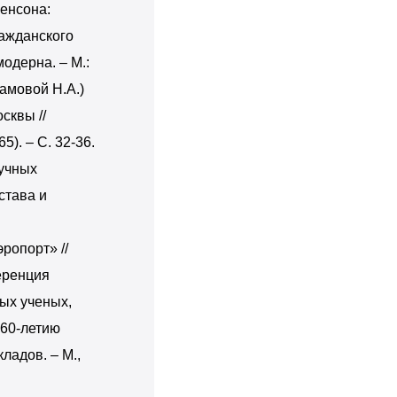
венсона:
ажданского
одерна. – М.:
рамовой Н.А.)
сквы //
5). – С. 32-36.
аучных
става и
ропорт» //
еренция
ых ученых,
 60-летию
ладов. – М.,