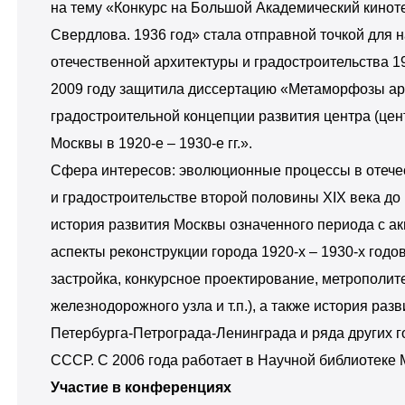
на тему «Конкурс на Большой Академический кинот
Свердлова. 1936 год» стала отправной точкой для 
отечественной архитектуры и градостроительства 19
2009 году защитила диссертацию «Метаморфозы ар
градостроительной концепции развития центра (цен
Москвы в 1920-е – 1930-е гг.».
Сфера интересов: эволюционные процессы в отече
и градостроительстве второй половины XIX века до 
история развития Москвы означенного периода с а
аспекты реконструкции города 1920-х – 1930-х годо
застройка, конкурсное проектирование, метрополит
железнодорожного узла и т.п.), а также история раз
Петербурга-Петрограда-Ленинграда и ряда других 
СССР. С 2006 года работает в Научной библиотеке
Участие в конференциях