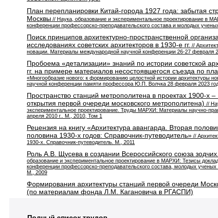
План перепланировки Китай-города 1927 года: забытая ст
Москвы
// Наука, образование и экспериментальное проектирование в М
конференции профессорско-преподавательского состава и молодых ученых. 
Поиск принципов архитектурно-пространственной организа
исследованиях советских архитекторов в 1930-е гг.
// Архитек
новации. Материалы международной научной конференции 26-27 февраля 20
Пробоема «детализации» знаний по истории советской арх
гг. на примере материалов несостоявшегося съезда по пла
«Многообразие нового: к формированию целостной истории архитектуры н
научной конференции памяти профессора Ю.П. Волчка 28 февраля 2023 год
Пространство станций метрополитена в проектах 1900-х – 1
открытия первой очереди московского метрополитена)
// Н
экспериментальное проектирование. Труды МАРХИ: Материалы научно-пра
апреля 2010 г.. М., 2010, Том 1
Рецензия на книгу «Архитектура авангарда. Вторая полови
половина 1930-х годов: Справочник-путеводитель»
// Архите
1930-х. Справочник-путеводитель. М., 2011
Роль А.В. Щусева в создании Всероссийского союза зодчих
образование и экспериментальное проектирование в МАРХИ: Тезисы докла
конференции профессорско-преподавательского состава, молодых ученых и 
М., 2009
Формирования архитектуры станций первой очереди Моск
(по материалам фонда Л.М. Кагановича в РГАСПИ)
Полный список трудов