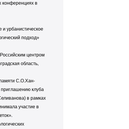
х конференциях в
е и урбанистическое
огический подход»
-Российским центром
градская область,
памяти С.О.Хан-
о приглашению клуба
Селиванова) в рамках
инимала участие в
еток».
ологических