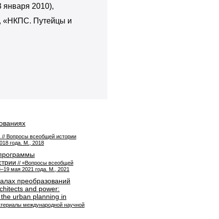
 января 2010),
, «НКПС. Путейцы и
дованиях
а
// Вопросы всеобщей истории
18 года. М., 2018
 программы
стрии
// «Вопросы всеобщей
19 мая 2021 года. М., 2021
иалах преобразований
chitects and power:
 the urban planning in
Материалы международной научной