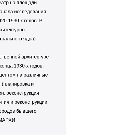
еатр на площади
начала исследования
20-1930-х годов. В
хитектурно-
трального ядра)
ственной архитектуре
конца 1930-х годов;
кцентом на различные
в (планировка и
ен, реконструкция
вития и реконструкции
городов бывшего
 МАРХИ.