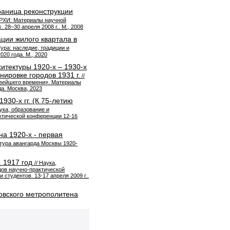
раница реконструкции
АРХИ: Материалы научной
28–30 апреля 2008 г.. М., 2008
ции жилого квартала в
тура: наследие, традиции и
20 года. М., 2020
итектуры 1920-х – 1930-х
нировке городов 1931 г.
//
овейшего времени». Материалы
а. Москва, 2023
930-х гг. (К 75-летию
аука, образование и
ктической конференции 12-16
на 1920-х - первая
ктура авангарда Москвы 1920-
. 1917 год
// Наука,
дов научно-практической
студентов. 13-17 апреля 2009 г..
овского метрополитена