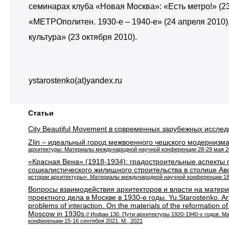
семинарах клуба «Новая Москва»: «Есть метро!» (23
«МЕТРОполитен. 1930-е – 1940-е» (24 апреля 2010)
культура» (23 октября 2010).
ystarostenko(at)yandex.ru
Статьи
City Beautiful Movement в современных зарубежных иссле
Zlin – идеальный город межвоенного чешского модернизм
архитектуры: Материалы международной научной конференции 28-29 мая 20
«Красная Вена» (1918-1934): градостроительные аспекты
социалистического жилищного строительства в столице Ав
истории архитектуры». Материалы международной научной конференции 18–
Вопросы взаимодействия архитекторов и власти на матер
проектного дела в Москве в 1930-е годы. Yu.Starostenko. Ar
problems of interaction. On the materials of the reformation of
Moscow in 1930s
// Иофан 130. Пути архитектуры 1920-1940-х годов. 
конференции 15-16 сентября 2021. М., 2021