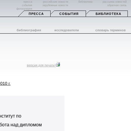
пресса
российские новости
библиотека
рассылка новостей
события
зарубежные новости
обратная связь
фотогалерея
ПРЕССА
СОБЫТИЯ
БИБЛИОТЕКА
библиография
исследователи
словарь терминов
версия для печати
010 г.
нститут по
абота над дипломом