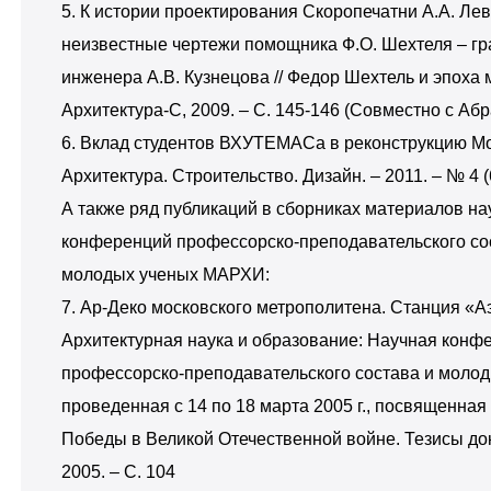
5. К истории проектирования Скоропечатни А.А. Ле
неизвестные чертежи помощника Ф.О. Шехтеля – гр
инженера А.В. Кузнецова // Федор Шехтель и эпоха м
Архитектура-С, 2009. – С. 145-146 (Совместно с Аб
6. Вклад студентов ВХУТЕМАСа в реконструкцию Мо
Архитектура. Строительство. Дизайн. – 2011. – № 4 (6
А также ряд публикаций в сборниках материалов н
конференций профессорско-преподавательского со
молодых ученых МАРХИ:
7. Ар-Деко московского метрополитена. Станция «Аэ
Архитектурная наука и образование: Научная конф
профессорско-преподавательского состава и молод
проведенная с 14 по 18 марта 2005 г., посвященная
Победы в Великой Отечественной войне. Тезисы док
2005. – С. 104