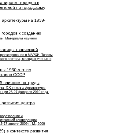
анировке городов в
еятелей по городскому
 архитектуры на 1939-
 городов к созданию
ры. Материалы научной
траницы творческой
 проектирование в МАРХИ: Тезисы
кого состава, молодых ученых и
ы 1930-х гг. по
кторов СССР
её влияние на труды
ала ХХ века
// Архитектура:
нции 26-27 февраля 2019 года.
 развития центра
, образование и
ктической конференции
17 апреля 2009 г.. М., 2009
) в контексте развития