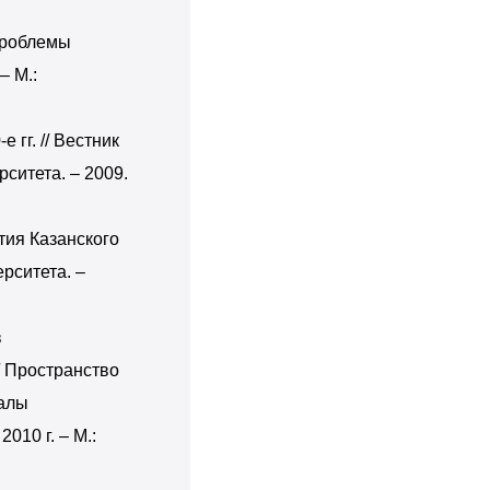
 Проблемы
– М.:
 гг. // Вестник
ситета. – 2009.
стия Казанского
рситета. –
в
/ Пространство
алы
010 г. – М.: