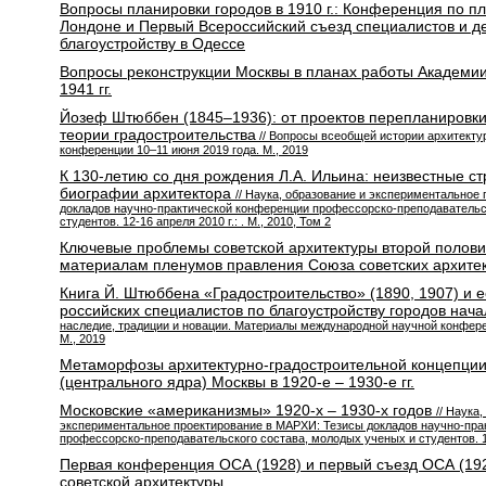
Вопросы планировки городов в 1910 г.: Конференция по пл
Лондоне и Первый Всероссийский съезд специалистов и д
благоустройству в Одессе
Вопросы реконструкции Москвы в планах работы Академии
1941 гг.
Йозеф Штюббен (1845–1936): от проектов перепланировки
теории градостроительства
// Вопросы всеобщей истории архитекту
конференции 10–11 июня 2019 года. М., 2019
К 130-летию со дня рождения Л.А. Ильина: неизвестные с
биографии архитектора
// Наука, образование и экспериментальное
докладов научно-практической конференции профессорско-преподавательс
студентов. 12-16 апреля 2010 г.: . М., 2010, Том 2
Ключевые проблемы советской архитектуры второй половин
материалам пленумов правления Союза советских архите
Книга Й. Штюббена «Градостроительство» (1890, 1907) и 
российских специалистов по благоустройству городов нач
наследие, традиции и новации. Материалы международной научной конфере
М., 2019
Метаморфозы архитектурно-градостроительной концепции
(центрального ядра) Москвы в 1920-е – 1930-е гг.
Московские «американизмы» 1920-х – 1930-х годов
// Наука
экспериментальное проектирование в МАРХИ: Тезисы докладов научно-пра
профессорско-преподавательского состава, молодых ученых и студентов. 13-
Первая конференция ОСА (1928) и первый съезд ОСА (1929
советской архитектуры