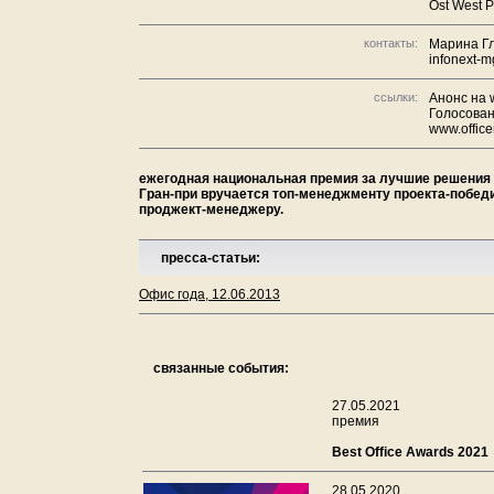
Ost West P
контакты:
Марина Гл
infonext-
ссылки:
Анонс на w
Голосован
www.offic
ежегодная национальная премия за лучшие решения 
Гран-при вручается топ-менеджменту проекта-победит
проджект-менеджеру.
пресса-статьи:
Офис года, 12.06.2013
связанные события:
27.05.2021
премия
Best Office Awards 2021
28.05.2020