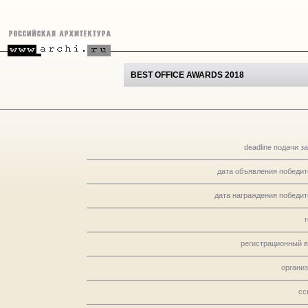
BEST OFFICE AWARDS 2018
deadline подачи з
дата объявления победит
дата награждения победит
регистрационный в
организ
сс