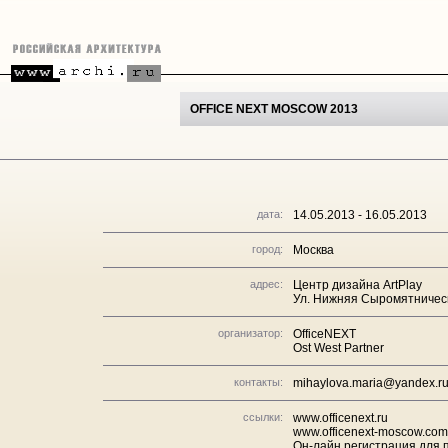
OFFICE NEXT MOSCOW 2013
дата:
14.05.2013 - 16.05.2013
город:
Москва
адрес:
Центр дизайна ArtPlay
Ул. Нижняя Сыромятническ
организатор:
OfficeNEXT
Ost West Partner
контакты:
mihaylova.maria@yandex.r
ссылки:
www.officenext.ru
www.officenext-moscow.com
Он-лайн регистрация для 