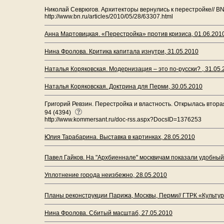
Николай Севрюгов. Архитекторы вернулись к перестройке// BN.
http://www.bn.ru/articles/2010/05/28/63307.html
Анна Мартовицкая. «Перестройка» против кризиса, 01.06.201
Нина Фролова. Критика капитала изнутри, 31.05.2010
Наталья Коряковская. Модернизация – это по-русски? , 31.05.
Наталья Коряковская. Доктрина для Перми, 30.05.2010
Григорий Ревзин. Перестройка и властность. Открылась втор
94 (4394)
http://www.kommersant.ru/doc-rss.aspx?DocsID=1376253
Юлия Тарабарина. Выставка в картинках, 28.05.2010
Павел Гайков. На "Архбиеннале" москвичам показали удобный 
Уплотнение города неизбежно, 28.05.2010
Планы реконструкции Парижа, Москвы, Перми// ГТРК «Культур
Нина Фролова. Сбитый масштаб, 27.05.2010