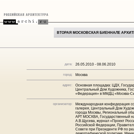
ВТОРАЯ МОСКОВСКАЯ БИЕННАЛЕ АРХИТ
дата:
26.05.2010 - 08.06.2010
город:
Москва
адрес:
Основная площадка: ЦДХ, Государ
Центральный Дом Художника, Гос
«Федерация» в ММДЦ «Москва-Си
организатор:
Международная конфедерация сою
галерея, Центральный Дом Художн
города Москвы, Региональный об
АРТ МОСКВА, Государственный на
А.В.Щусева, журнал «Проект Рос
Российской Федерации, Правител
Совете при Президенте РФ по ре
демографической политике, Мини