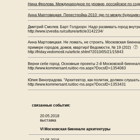
Нина Фролова. Международное по уровню, российское по сод
Анна Мартовицкая. Перестройка-2010: где-то между будущим 
Дмитрий Смолев. Барт Голдхорн: Надо развивать город внутри
http://www.izvestia.ru/culture/article3142234/
Анна Мартовицкая. Не ломать, не строить. Московская биенн
примере городов, домов, квартир// Ведомости, № 19 (202)
http://friday.vedomosti.ru/article.shtml?2010/05/21/15843
Верни себе город. Основные проекты 2-й Московской биеннале
http://www.kommersant.ru/doc-rss.aspx?DocsID=1354083
Юлия Виноградова. "Архитектор, как политик, должен слушать 
http://www.kommersant.ru/doc-rss.aspx?DocsID=1353431
связанные события:
20.05.2018
выставка
VI Московская биеннале архитектуры