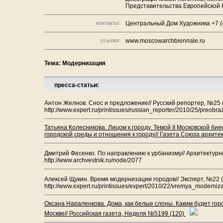
Представительства Европейской 
контакты:
Центральный Дом Художника +7 (4
ссылки:
www.moscowarchbiennale.ru
Тема: Модернизация
пресса-статьи:
Антон Желнов. Снос и предложение// Русский репортер, №25 
http://www.expert.ru/printissues/russian_reporter/2010/25/preobr
Татьяна Колесникова. Лицом к городу. Темой II Московской б
городской среды и отношения к городу// Газета Союза архитек
Дмитрий Фесенко. По направлению к урбанизму// Архитектурн
http://www.archvestnik.ru/node/2077
Алексей Щукин. Время модернизации городов// Эксперт, №22 
http://www.expert.ru/printissues/expert/2010/22/vremya_moderniz
Оксана Нараленкова. Дома, как белые слоны. Каким будет гор
Москве// Российская газета, Неделя №5199 (120)