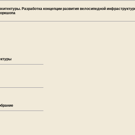
Архитектуры. Разработка концепции развития велосипедной инфраструктур
воркшопа
ектуры
обрание