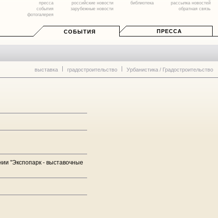
пресса
российские новости
библиотека
рассылка новостей
события
зарубежные новости
обратная связь
фотогалерея
ПРЕССА
СОБЫТИЯ
выставка
градостроительство
Урбанистика / Градостроительство
ии "Экспопарк - выставочные