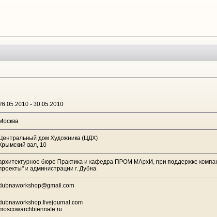
26.05.2010 - 30.05.2010
Москва
Центральный дом Художника (ЦДХ)
Крымский вал, 10
архитектурное бюро Практика и кафедра ПРОМ МАрхИ, при поддержке компан
проекты" и администрации г. Дубна
dubnaworkshop@gmail.com
dubnaworkshop.livejournal.com
moscowarchbiennale.ru