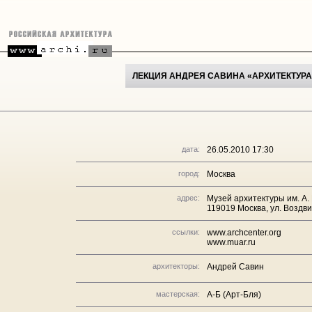
ЛЕКЦИЯ АНДРЕЯ САВИНА «АРХИТЕКТУРА
дата:
26.05.2010 17:30
город:
Москва
адрес:
Музей архитектуры им. А.
119019 Москва, ул. Воздви
ссылки:
www.archcenter.org
www.muar.ru
архитекторы:
Андрей Савин
мастерская:
А-Б (Арт-Бля)