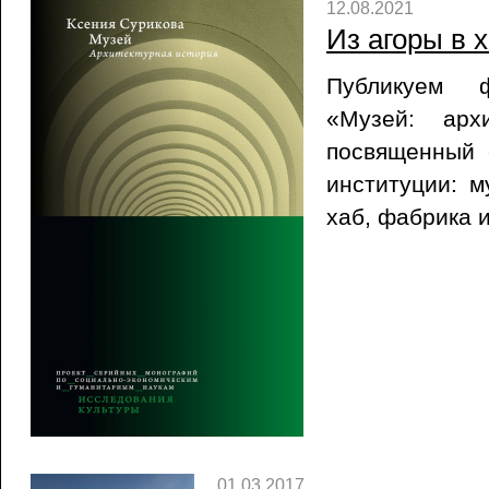
12.08.2021
Из агоры в 
Публикуем 
«Музей: архи
посвященный
институции: м
хаб, фабрика 
01.03.2017