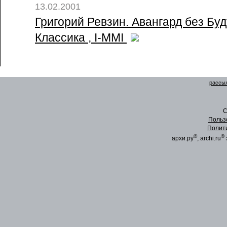
13.02.2001
Григорий Ревзин. Авангард без Буд
Классика , I-MMI
рассыл
C
Польз
Полит
®
®
архи.ру
, archi.ru