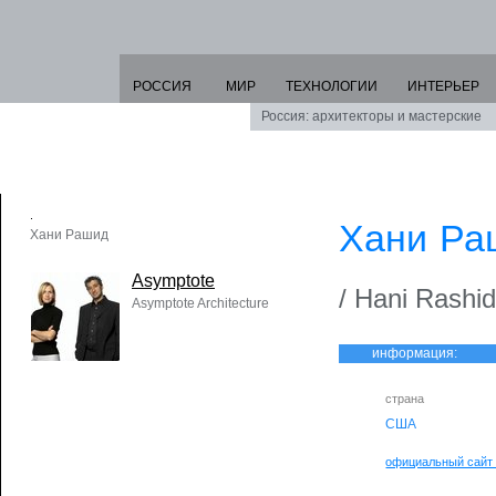
РОССИЯ
МИР
ТЕХНОЛОГИИ
ИНТЕРЬЕР
Россия: архитекторы и мастерские
Хани Ра
Хани Рашид
Asymptote
/ Hani Rashid
Asymptote Architecture
информация:
страна
США
официальный сайт