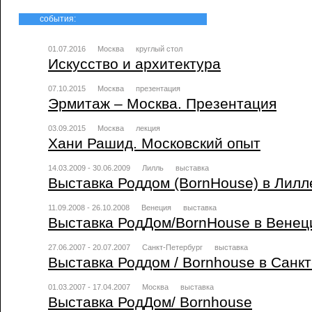
события:
01.07.2016
Москва
круглый стол
Искусство и архитектура
07.10.2015
Москва
презентация
Эрмитаж – Москва. Презентация
03.09.2015
Москва
лекция
Хани Рашид. Московский опыт
14.03.2009 - 30.06.2009
Лилль
выставка
Выставка Роддом (BornHouse) в Лилл
11.09.2008 - 26.10.2008
Венеция
выставка
Выставка РодДом/BornHouse в Венец
27.06.2007 - 20.07.2007
Санкт-Петербург
выставка
Выставка Роддом / Bornhouse в Санк
01.03.2007 - 17.04.2007
Москва
выставка
Выставка РодДом/ Bornhouse