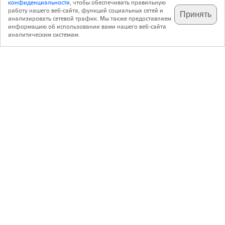
конфиденциальности
, чтобы обеспечивать правильную
работу нашего веб-сайта, функций социальных сетей и
Принять
анализировать сетевой трафик. Мы также предоставляем
информацию об использовании вами нашего веб-сайта
Расположение
: Московская область
аналитическим системам.
Архитектура
: ZUN Architecture and Design
Общая площадь
: 450 кв.м (основной дом), 240 кв. м
(гостевой дом), 60 кв. м (баня)
Строительство
: 2019
На просторном участке площадью более гектара,
расположенном прямо на берегу водохранилища,
архитекторы разместили вместительный основной дом,
гостевой дом, совмещенный с гаражом, теплицу,
отдельную баню и пристань для катеров. Участок имеет
заметный уклон с перепадом высот до семи метров, и эту
особенность авторы проекта обыграли максимально
зрелищно, создав подобие парадной лестницы,
совмещенной с террасным садом.