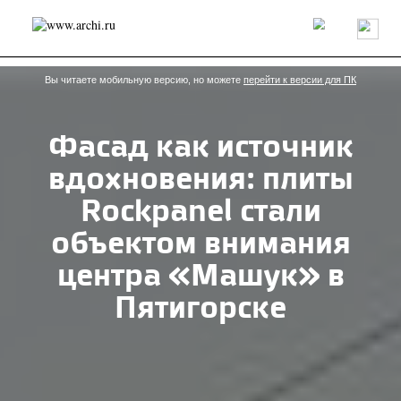
Россия
Мир
Технологии
Интерьер
Пресса
Архитекторы
Проекты
Конкурсы
События
Книги
Вакансии
Вы читаете мобильную версию, но можете
перейти к версии для ПК
Фасад как источник
send.project
Анонсы конкурсов
Блог
вдохновения: плиты
Журнал
Интервью
Исследование
Мнение
Обзор
Объект
Результаты конкурса
Rockpanel стали
Репортаж
Рецензия
Архитектура
Выставка
объектом внимания
Дизайн
Иностранцы в России
Интерьер
Книги
Наследие
Образование
Урбанистика
центра «Машук» в
Эко
Пятигорске