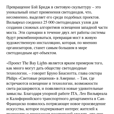
Превращение Бэй Бридж в световую скульптуру – это
уникальный опыт применения светодиодов, что,
несомненно, выделяет его среди подобных проектов.
Вильяреал соединил 25 000 светодиодных узлов для
создания сложных алгоритмов освещения западной части
моста. Эти сценарии в течение двух лет работы системы
будут рекомбинироваться, превращая мост в живую
художественную инсталляцию, которая, по мнению
организаторов, станет самым большим в мире
светодиодным арт-объектом.
«Проект The Bay Lights является ярким примером того,
как много могут дать обществу светодиодные
технологии, – говорит Бруно Биасиотта, глава сектора
Philips «Световые решения» в Америке. – Там, где
встречаются освещение и технологии, возможности
света расширяются, и появляются новые удивительные
замыслы. Благодаря упорной работе ITA, Лео Вильяреала
и Калифорнийского транспортного департамента в Сан-
Франциско появилось потрясающее новое произведение
искусства, которое подчеркивает интерес жителей к
творчеству и приглашает посетителей увидеть, что еще