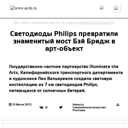
Россия
Мир
Технологии
Интерьер
Пресса
Архитекторы
Вы читаете мобильную версию, но можете
перейти к версии для ПК
Проекты
Конкурсы
События
Книги
Вакансии
Светодиоды Philips превратили
знаменитый мост Бэй Бридж в
send.project
Анонсы конкурсов
Блог
арт-объект
Журнал
Интервью
Исследование
Мнение
Обзор
Объект
Результаты конкурса
Государственно-частное партнерство Illuminate the
Репортаж
Рецензия
Архитектура
Выставка
Arts, Калифорнийского транспортного департамента
Дизайн
Иностранцы в России
Интерьер
и художника Лео Вильяреала создали световую
Книги
Наследие
Образование
Урбанистика
инсталляцию из 7 км светодиодов Philips,
Эко
питающихся от солнечных батарей.
15 Июля 2013
Новость
Современное искусство
0
Реклама