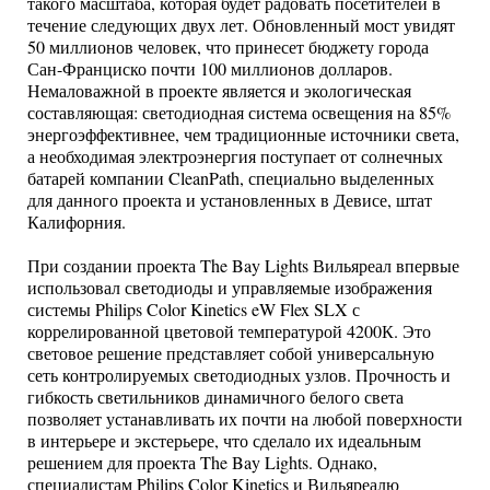
такого масштаба, которая будет радовать посетителей в
течение следующих двух лет. Обновленный мост увидят
50 миллионов человек, что принесет бюджету города
Сан-Франциско почти 100 миллионов долларов.
Немаловажной в проекте является и экологическая
составляющая: светодиодная система освещения на 85%
энергоэффективнее, чем традиционные источники света,
а необходимая электроэнергия поступает от солнечных
батарей компании CleanPath, специально выделенных
для данного проекта и установленных в Девисе, штат
Калифорния.
При создании проекта The Bay Lights Вильяреал впервые
использовал светодиоды и управляемые изображения
системы Philips Color Kinetics eW Flex SLX с
коррелированной цветовой температурой 4200К. Это
световое решение представляет собой универсальную
сеть контролируемых светодиодных узлов. Прочность и
гибкость светильников динамичного белого света
позволяет устанавливать их почти на любой поверхности
в интерьере и экстерьере, что сделало их идеальным
решением для проекта The Bay Lights. Однако,
специалистам Philips Color Kinetics и Вильяреалю