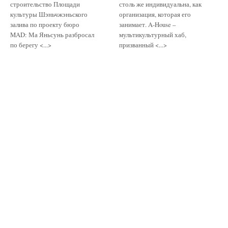
строительство Площади
столь же индивидуальна, как
культуры Шэньчжэньского
организация, которая его
залива по проекту бюро
занимает. A-House –
MAD: Ма Яньсунь разбросал
мультикультурный хаб,
по берегу <...>
призванный <...>