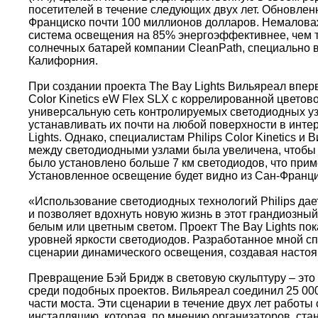
посетителей в течение следующих двух лет. Обновлен
Франциско почти 100 миллионов долларов. Немаловаж
система освещения на 85% энергоэффективнее, чем т
солнечных батарей компании CleanPath, специально 
Калифорния.
При создании проекта The Bay Lights Вильяреал впе
Color Kinetics eW Flex SLX с коррелированной цвето
универсальную сеть контролируемых светодиодных узл
устанавливать их почти на любой поверхности в инте
Lights. Однако, специалистам Philips Color Kinetics 
между светодиодными узлами была увеличена, чтобы а
было установлено больше 7 км светодиодов, что прим
Установленное освещение будет видно из Сан-Францис
«Использование светодиодных технологий Philips дает
и позволяет вдохнуть новую жизнь в этот грандиозный
белым или цветным светом. Проект The Bay Lights по
уровней яркости светодиодов. Разработанное мной с
сценарии динамического освещения, создавая настоя
Превращение Бэй Бридж в световую скульптуру – это 
среди подобных проектов. Вильяреал соединил 25 00
части моста. Эти сценарии в течение двух лет работ
инсталляцию, которая, по мнению организаторов, ст