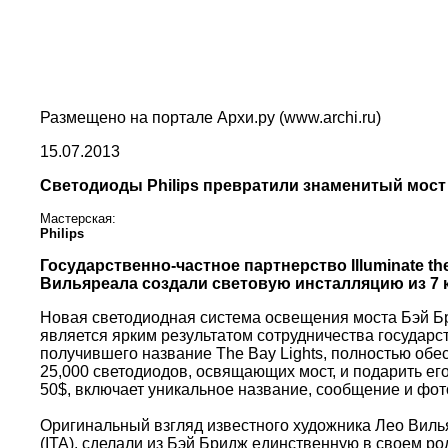
Размещено на портале Архи.ру (www.archi.ru)
15.07.2013
Светодиоды Philips превратили знаменитый мост
Мастерская:
Philips
Государственно-частное партнерство Illuminate t
Вильяреала создали световую инсталляцию из 7 к
Новая светодиодная система освещения моста Бэй Бри
является ярким результатом сотрудничества государс
получившего название The Bay Lights, полностью обе
25,000 светодиодов, освящающих мост, и подарить его
50$, включает уникальное название, сообщение и ф
Оригинальный взгляд известного художника Лео Вильяр
(ITA), сделали из Бэй Бридж единственную в своем р