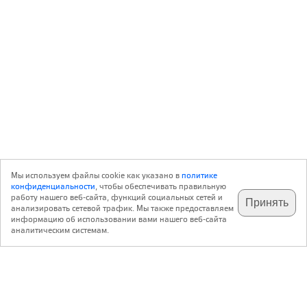
Мы используем файлы cookie как указано в
политике
конфиденциальности
, чтобы обеспечивать правильную
работу нашего веб-сайта, функций социальных сетей и
Принять
анализировать сетевой трафик. Мы также предоставляем
подпишитесь на наш
✕
телеграм @archi_ru
информацию об использовании вами нашего веб-сайта
аналитическим системам.
с 20 июля 1999 г.
Версия для ПК
Пользовательское соглашение