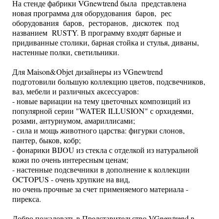
На стенде фабрики VGnewtrend была представлена
новая программа для оборудования баров, рес
оборудования баров, ресторанов, дискотек под
названием RUSTY. В программу входят барные и
придиванные столики, барная стойка и стулья, диваны,
настенные полки, светильники.
Для Maison&Objet дизайнеры из VGnewtrend
подготовили большую коллекцию цветов, подсвечников,
ваз, мебели и различных аксессуаров:
- новые вариации на тему цветочных композиций из
популярной серии "WATER ILLUSION" с орхидеями,
розами, антуриумом, амариллисами;
- сила и мощь животного царства: фигурки слонов,
пантер, быков, кобр;
- фонарики BIJOU из стекла с отделкой из натуральной
кожи по очень интересным ценам;
- настенные подсвечники в дополнение к коллекции
OCTOPUS - очень хрупкие на вид,
но очень прочные за счет применяемого материала -
пирекса.
Добро пожаловать в Представительство VGnewtrend в