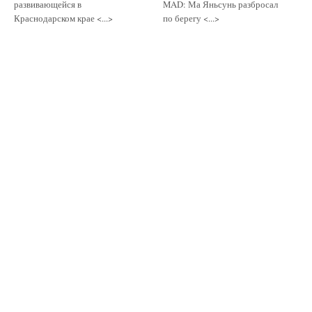
развивающейся в
MAD: Ма Яньсунь разбросал
Краснодарском крае <...>
по берегу <...>