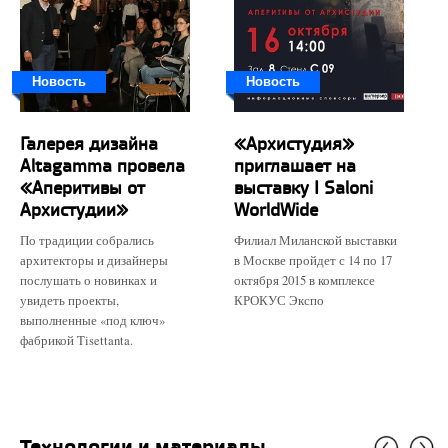
Новость
Новость
Галерея дизайна
«Архистудия»
Altagamma провела
приглашает на
«Аперитивы от
выставку I Saloni
Архистудии»
WorldWide
По традиции собрались
Филиал Миланской выставки
архитекторы и дизайнеры
в Москве пройдет с 14 по 17
послушать о новинках и
октября 2015 в комплексе
увидеть проекты,
КРОКУС Экспо
выполненные «под ключ»
фабрикой Tisettanta.
Технологии и материалы