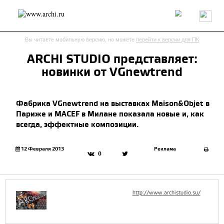
Россия
Мир
Технологии
Интерьер
Пресса
Архитекторы
Вы читаете мобильную версию, но можете
перейти к версии для ПК
Проекты
Конкурсы
События
Книги
Вакансии
ARCHI STUDIO представляет:
новинки от VGnewtrend
send.project
Анонсы конкурсов
Блог
Журнал
Интервью
Исследование
Мнение
Фабрика VGnewtrend на выставках Maison&Objet в
Обзор
Объект
Результаты конкурса
Париже и MACEF в Милане показала новые и, как
Репортаж
Рецензия
Архитектура
Выставка
всегда, эффектные композиции.
Дизайн
Иностранцы в России
Интерьер
Книги
Наследие
Образование
Урбанистика
12 Февраля 2013
Реклама
0
Эко
http://www.archistudio.su/