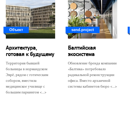
Объект
send.project
Архитектура,
Балтийская
готовая к будущему
экосистема
Территория бывшей
Обновление бренда компании
больницы в нормандском
«Балтика» потребовало
Эврё, рядом с готическим
радикальной реконструкции
собором, вместила
офиса. Вместо архаичной
медицинское училище с
системы кабинетов бюро <...>
большим паркингом <...>