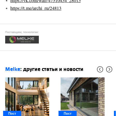
https://vk.com/wall-47510434_28015
https://t.me/archi_ru/24813
Поставщики, технологии:
Melke
: другие статьи и новости
Пост
Пост