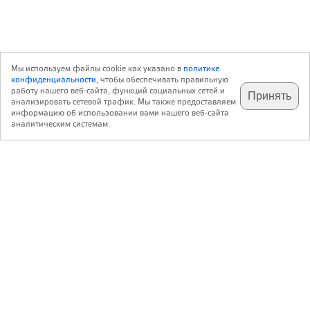
Мы используем файлы cookie как указано в
политике
конфиденциальности
, чтобы обеспечивать правильную
работу нашего веб-сайта, функций социальных сетей и
Принять
анализировать сетевой трафик. Мы также предоставляем
подпишитесь на наш
✕
телеграм @archi_ru
информацию об использовании вами нашего веб-сайта
аналитическим системам.
с 20 июля 1999 г.
Версия для ПК
Пользовательское соглашение
Контакты
Политика конфиденциальности
О нас
ООО «Архи.ру»
. Все права защищены.
®
®
архи.ру
, archi.ru
зарегистрированные торговые марки