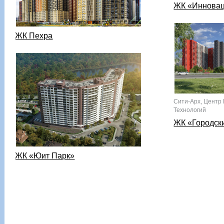
ЖК «Иннова
ЖК Пехра
Сити-Арх, Центр
Технологий
ЖК «Городск
ЖК «Юит Парк»