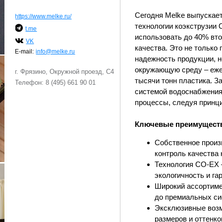
Сегодня Melke выпускае
https://www.melke.ru/
технологии коэкструзии
t.me
использовать до 40% вто
VK
качества. Это не только
E-mail:
info@melke.ru
надежность продукции, н
окружающую среду – еж
г. Фрязино, Окружной проезд, С4
тысячи тонн пластика. З
Телефон: 8 (495) 661 90 01
системой водоснабжения
процессы, следуя принци
Ключевые преимущест
Собственное произ
контроль качества 
Технология CO-EX 
экологичность и гар
Широкий ассортиме
до премиальных си
Эксклюзивные возм
размеров и оттенков