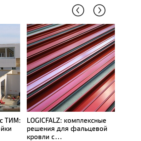
с ТИМ:
LOGICFALZ: комплексные
Компл
ойки
решения для фальцевой
музей
кровли с...
опыт.