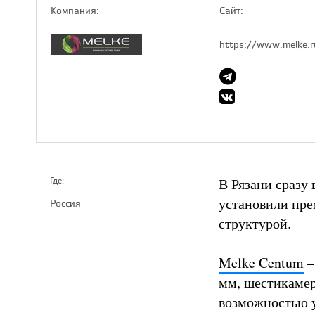
Компaния:
Сайт:
https://www.melke.r
В Рязани сразу
Где:
установили пр
Россия
структурой.
Melke Centum
–
мм, шестикамер
возможностью у