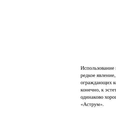
Использование 
редкое явление
ограждающих ко
конечно, к эст
одинаково хорош
«Аструм».