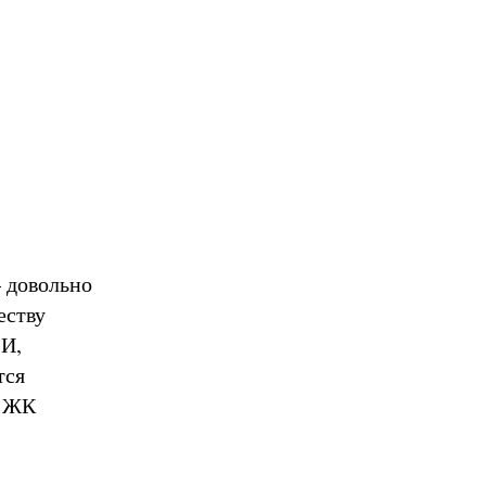
 довольно
еству
 И,
тся
в ЖК