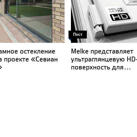
Пост
амное остекление
Melke представляет
в проекте «Севиан
ультраглянцевую HD
»
поверхность для...