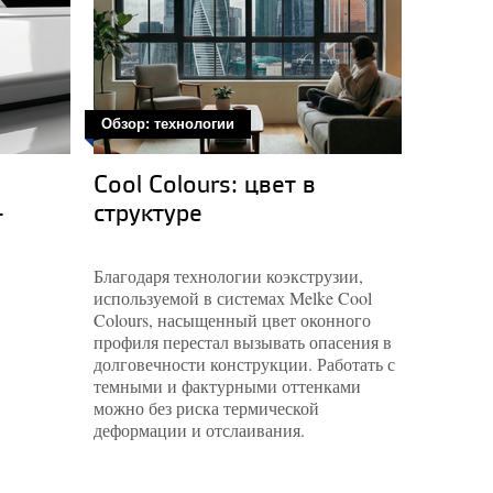
Обзор: технологии
Пост
Cool Colours: цвет в
Melke
-
структуре
Melke
Cool 
Благодаря технологии коэкструзии,
используемой в системах Melke Cool
Colours, насыщенный цвет оконного
профиля перестал вызывать опасения в
долговечности конструкции. Работать с
темными и фактурными оттенками
можно без риска термической
деформации и отслаивания.