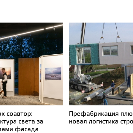
ак соавтор:
Префабрикация плю
ктура света за
новая логистика стр
лами фасада