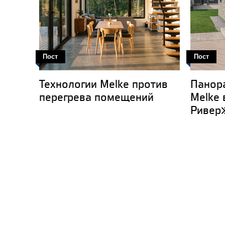
Пост
Пост
Технологии Melke против
Панор
перегрева помещений
Melke 
Ривер