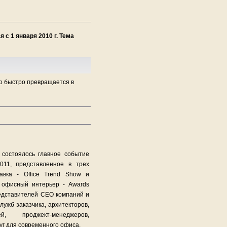
с 1 января 2010 г. Тема
во быстро превращается в
 состоялось главное событие
2011, представленное в трех
тавка - Office Trend Show и
 офисный интерьер - Awards
редставителей СЕО компаний и
лужб заказчика, архитекторов,
й, проджект-менеджеров,
уг для современного офиса.