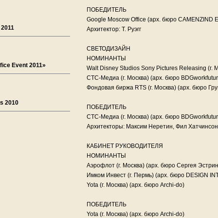
ПОБЕДИТЕЛЬ
Google Moscow Office (арх. бюро CAMENZIND
 2011
Архитектор: Т. Руэгг
СВЕТОДИЗАЙН
НОМИНАНТЫ
ice Event 2011»
Walt Disney Studios Sony Pictures Releasing (г. 
СТС-Медиа (г. Москва) (арх. бюро BDGworkfutur
Фондовая биржа RTS (г. Москва) (арх. бюро Г
ds 2010
ПОБЕДИТЕЛЬ
CTC-Медиа (г. Москва) (арх. бюро BDGworkfutur
Архитекторы: Максим Неретин, Фил Хатчинсон
КАБИНЕТ РУКОВОДИТЕЛЯ
НОМИНАНТЫ
Аэрофлот (г. Москва) (арх. бюро Сергея Эстрин
Имком Инвест (г. Пермь) (арх. бюро DESIGN I
Yota (г. Москва) (арх. бюро Archi-do)
ПОБЕДИТЕЛЬ
Yota (г. Москва) (арх. бюро Archi-do)