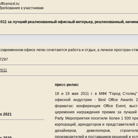
officenext.ru
Требования к участникам
1 за лучший реализованный офисный интерьер, реализованный, начиная 
современном офисе легко сочетаются работа и отдых, а личное простран-ст
17297
2011
пресс-релиз:
18 и 19 мая 2011 г. в МФК "Город Столиц"
офисной индустрии - Best Office Awards 
форматах: конференция Office Event, выс
церемония награждения премии за лучший
ds 2021
Party. Мероприятия посетили более 1 500 п
корпораций, арендаторов и представителей с
дизайнеров, девелоперов, строителе
производителей и поставщиков решений и усл