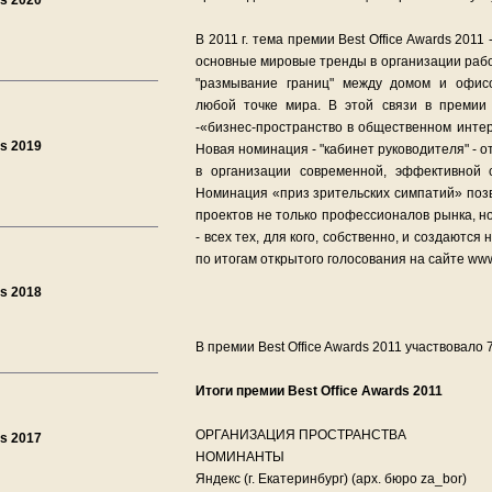
ds 2020
В 2011 г. тема премии Best Office Awards 2011 
основные мировые тренды в организации рабо
"размывание границ" между домом и офисо
любой точке мира. В этой связи в премии
-«бизнес-пространство в общественном интер
ds 2019
Новая номинация - "кабинет руководителя" - 
в организации современной, эффективной 
Номинация «приз зрительских симпатий» поз
проектов не только профессионалов рынка, н
- всех тех, для кого, собственно, и создаютс
по итогам открытого голосования на сайте www.o
ds 2018
В премии Best Office Awards 2011 участвовало 
Итоги премии Best Office Awards 2011
ОРГАНИЗАЦИЯ ПРОСТРАНСТВА
ds 2017
НОМИНАНТЫ
Яндекс (г. Екатеринбург) (арх. бюро za_bor)