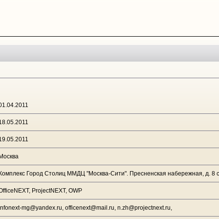
01.04.2011
18.05.2011
19.05.2011
Москва
Комплекс Город Столиц ММДЦ "Москва-Сити". Пресненская набережная, д. 8 с
OfficeNEXT, ProjectNEXT, OWP
infonext-mg@yandex.ru, officenext@mail.ru, n.zh@projectnext.ru,