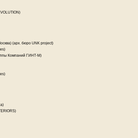
 EVOLUTION)
Москва) (арх. бюро UNK project)
es)
руппы Компаний ГИНТ-М)
es)
а)
NTERIORS)