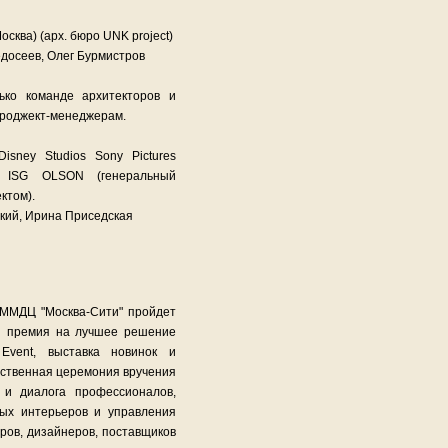
Москва) (арх. бюро UNK project)
досеев, Олег Бурмистров
ько команде архитекторов и
 проджект-менеджерам.
isney Studios Sony Pictures
и ISG OLSON (генеральный
ктом).
кий, Ирина Приседская
ц ММДЦ "Москва-Сити" пройдет
ая премия на лучшее решение
 Event, выставка новинок и
ественная церемония вручения
 и диалога профессионалов,
ых интерьеров и управления
оров, дизайнеров, поставщиков