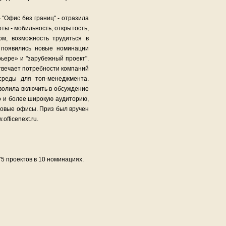
- "Офис без границ" - отразила
ты - мобильность, открытость,
м, возможность трудиться в
 появились новые номинации
ьере» и "зарубежный проект".
отвечает потребности компаний
среды для топ-менеджмента.
волила включить в обсуждение
о и более широкую аудиторию,
я новые офисы. Приз был вручен
fficenext.ru.
75 проектов в 10 номинациях.