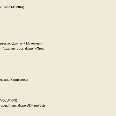
рх. бюро РИМША)
архитектор Дмитрий Михейкин)
) (архитекторы бюро «Поле-
ветлана Харитонова
 EVOLUTION)
Москва) (арх. бюро UNK project)