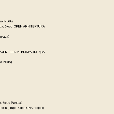
ро INDIA)
(арх. бюро OPEN ARHITEKTŪRA
вкаса)
ОЕКТ БЫЛИ ВЫБРАНЫ ДВА
о INDIA)
х. бюро Римша)
Москва) (арх. бюро UNK project)