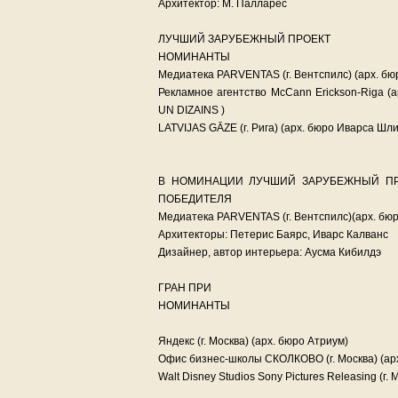
Архитектор: М. Палларес
ЛУЧШИЙ ЗАРУБЕЖНЫЙ ПРОЕКТ
НОМИНАНТЫ
Медиатека PARVENTAS (г. Вентспилс) (арх. бю
Рекламное агентство McCann Erickson-Riga 
UN DIZAINS )
LATVIJAS GĀZE (г. Рига) (арх. бюро Иварса Шли
В НОМИНАЦИИ ЛУЧШИЙ ЗАРУБЕЖНЫЙ ПР
ПОБЕДИТЕЛЯ
Медиатека PARVENTAS (г. Вентспилс)(арх. бюр
Архитекторы: Петерис Баярс, Иварс Калванс
Дизайнер, автор интерьера: Аусма Кибилдэ
ГРАН ПРИ
НОМИНАНТЫ
Яндекс (г. Москва) (арх. бюро Атриум)
Офис бизнес-школы СКОЛКОВО (г. Москва) (ар
Walt Disney Studios Sony Pictures Releasing (г. 