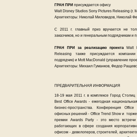
ГРАН ПРИ
присуждается офису
Walt Disney Studios Sony Pictures Releasing (г. 
Архитекторы: Николай Миловидов, Николай Фе
С 2011 г. главный приз вручается не тол
заказчиков, но и генеральным подрядчикам и
ГРАН ПРИ за реализацию проекта
Walt D
Releasing также присуждается компани
подрядчик) и Mott MacDonald (управление прое
Архитекторы: Михаил Гуманков, Федор Ращевс
ПРЕДВАРИТЕЛЬНАЯ ИНФОРМАЦИЯ
18-19 мая 2011 г. в комплексе Город Столи
Best Office Awards - ежегодная национальн
бизнес-пространства. Конференция Office
офисных решений - Office Trend Show и торж
премии Awards Party - это место встречи
работающих в сфере создания корпоративн
офисом - девелоперов, строителей, архитект