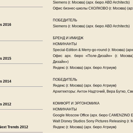
Siemens (г. Москва) (арх. бюро ABD Architects)
Офис бизнес-школы СКОЛКОВО (г. Москва) (а
ПОБЕДИТЕЛЬ
ds 2016
Siemens (г. Москва) (арх. бюро ABD Architects)
БРЕНД И ИМИДЖ
НОМИНАНТЫ
Special-Edition & Merry-go-round (г. Москва) (
Офис арх. бюро «Поле-Дизайн» (г. Москва
ds 2015
Дизайн»)
Яндекс (г. Москва) (арх. бюро Атриум)
ПОБЕДИТЕЛЬ
ds 2014
Яндекс (г. Москва) (арх. бюро Атриум)
Архитекторы: Антон Надточий, Вера Бутко, С
КОМФОРТ И ЭРГОНОМИКА
ds 2012
НОМИНАНТЫ
Google Moscow Office (арх. бюро CAMENZIND
Walt Disney Studios Sony Pictures Releasing (г. 
Next Trends 2012
Яндекс (г. Москва) (арх. бюро Атриум)