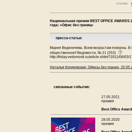
ссылки:
Национальная премия BEST OFFICE AWARDS 201
года: «Офис без границ»
пресса-статьи:
Мария Веденичева. Всем возрастам покорны. В 
общественное// Ведомости, № 21 (253)
http://friday.vedomosti.ru/article.shtml?2011/06/03/
Наталья Коряковская. Офисы без границ, 20.05.
связанные события:
27.05.2021
премия
Best Office Awar
28.05.2020
премия