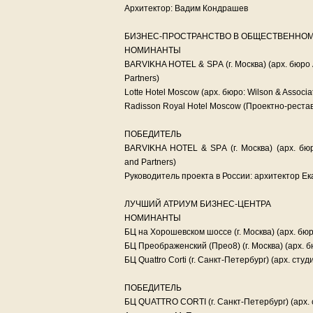
Архитектор: Вадим Кондрашев
БИЗНЕС-ПРОСТРАНСТВО В ОБЩЕСТВЕННОМ
НОМИНАНТЫ
BARVIKHA HOTEL & SPА (г. Москва) (арх. бюро Ant
Partners)
Lotte Hotel Moscow (арх. бюро: Wilson & Associat
Radisson Royal Hotel Moscow (Проектно-реста
ПОБЕДИТЕЛЬ
BARVIKHA HOTEL & SPА (г. Москва) (арх. бюро: 
and Partners)
Руководитель проекта в России: архитектор Е
ЛУЧШИЙ АТРИУМ БИЗНЕС-ЦЕНТРА
НОМИНАНТЫ
БЦ на Хорошевском шоссе (г. Москва) (арх. бюр
БЦ Преображенский (Прео8) (г. Москва) (арх. б
БЦ Quattro Corti (г. Санкт-Петербург) (арх. ст
ПОБЕДИТЕЛЬ
БЦ QUATTRO CORTI (г. Санкт-Петербург) (арх.