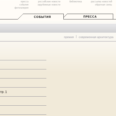
пресса
российские новости
библиотека
рассылка новостей
события
зарубежные новости
обратная связь
фотогалерея
ПРЕССА
СОБЫТИЯ
премия
современная архитектура
тр. 1