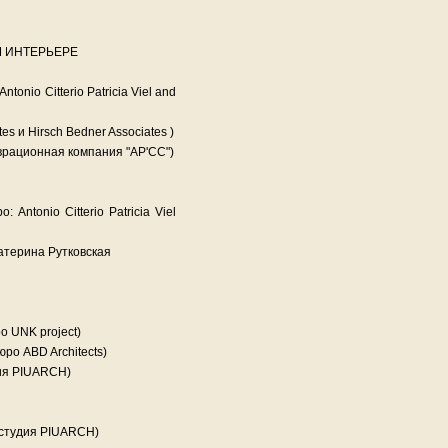
 ИНТЕРЬЕРЕ
onio Citterio Patricia Viel and
es и Hirsch Bedner Associates )
врационная компания "АР'CC")
Antonio Citterio Patricia Viel
катерина Рутковская
о UNK project)
юро ABD Architects)
удия PIUARCH)
 студия PIUARCH)