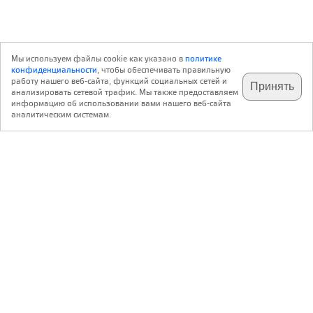
Мы используем файлы cookie как указано в
политике
конфиденциальности
, чтобы обеспечивать правильную
работу нашего веб-сайта, функций социальных сетей и
Принять
анализировать сетевой трафик. Мы также предоставляем
подпишитесь на наш
✕
телеграм @archi_ru
информацию об использовании вами нашего веб-сайта
аналитическим системам.
с 20 июля 1999 г.
Версия для ПК
Пользовательское соглашение
Контакты
Политика конфиденциальности
О нас
ООО «Архи.ру»
. Все права защищены.
®
®
архи.ру
, archi.ru
зарегистрированные торговые марки