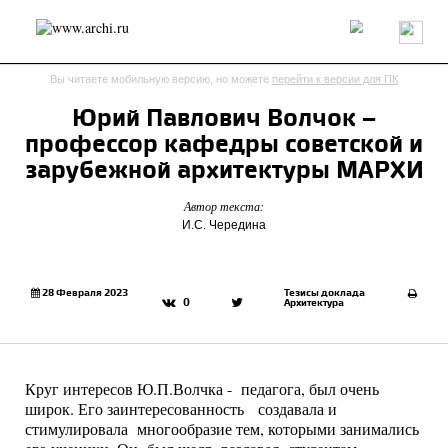
Россия
Мир
Технологии
Интерьер
Пресса
Архитекторы
Вы читаете мобильную версию, но можете
перейти к версии для ПК
Проекты
Конкурсы
События
Книги
Вакансии
Юрий Павлович Волчок –
профессор кафедры советской и
send.project
Анонсы конкурсов
Блог
зарубежной архитектуры МАРХИ
Журнал
Интервью
Исследование
Мнение
Автор текста:
Обзор
Объект
Результаты конкурса
И.С. Чередина
Репортаж
Рецензия
Архитектура
Выставка
Дизайн
Иностранцы в России
Интерьер
Книги
Наследие
Образование
Урбанистика
28 Февраля 2023
Тезисы доклада
0
Архитектура
Эко
Круг интересов Ю.П.Волчка - педагога, был очень
широк. Его заинтересованность создавала и
стимулировала многообразие тем, которыми занимались