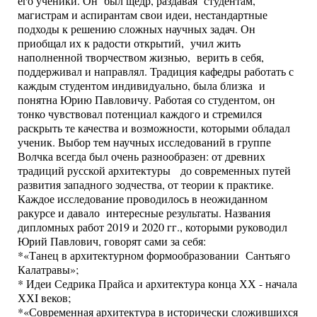
его ученики. Он был щедр, раздавая студентам,
магистрам и аспирантам свои идеи, нестандартные
подходы к решению сложных научных задач. Он
приобщал их к радости открытий, учил жить
наполненной творчеством жизнью, верить в себя,
поддерживал и направлял. Традиция кафедры работать с
каждым студентом индивидуально, была близка и
понятна Юрию Павловичу. Работая со студентом, он
тонко чувствовал потенциал каждого и стремился
раскрыть те качества и возможности, которыми обладал
ученик. Выбор тем научных исследований в группе
Волчка всегда был очень разнообразен: от древних
традиций русской архитектуры до современных путей
развития западного зодчества, от теории к практике.
Каждое исследование проводилось в неожиданном
ракурсе и давало интересные результаты. Названия
дипломных работ 2019 и 2020 гг., которыми руководил
Юрий Павлович, говорят сами за себя:
*«Танец в архитектурном формообразовании Сантьяго
Калатравы»;
* Идеи Седрика Прайса и архитектура конца ХХ - начала
ХХI веков;
*«Современная архитектура в исторически сложившихся