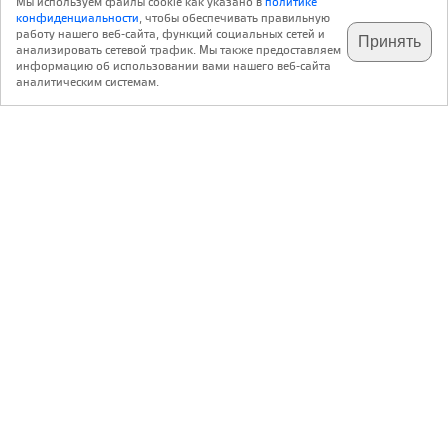
Мы используем файлы cookie как указано в
политике
конфиденциальности
, чтобы обеспечивать правильную
работу нашего веб-сайта, функций социальных сетей и
Принять
анализировать сетевой трафик. Мы также предоставляем
подпишитесь на наш
✕
телеграм @archi_ru
информацию об использовании вами нашего веб-сайта
аналитическим системам.
с 20 июля 1999 г.
Версия для ПК
Пользовательское соглашение
Контакты
Политика конфиденциальности
О нас
ООО «Архи.ру»
. Все права защищены.
®
®
архи.ру
, archi.ru
зарегистрированные торговые марки