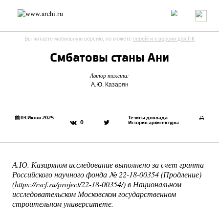
Россия
Мир
Технологии
Интерьер
Пресса
Архитекторы
Вы читаете мобильную версию, но можете
перейти к версии для ПК
Проекты
Конкурсы
События
Книги
Вакансии
Смбатовы станы Ани
Автор текста:
send.project
Анонсы конкурсов
Блог
А.Ю. Казарян
Журнал
Интервью
Исследование
Мнение
Обзор
Объект
Результаты конкурса
Репортаж
Рецензия
Архитектура
Выставка
03 Июня 2025
Тезисы доклада
0
История архитектуры
Дизайн
Иностранцы в России
Интерьер
Книги
Наследие
Образование
Урбанистика
Эко
А.Ю. Казаряном исследование выполнено за счет гранта
Российского научного фонда № 22-18-00354 (Продление)
(https://rscf.ru/project/22-18-00354/) в Национальном
исследовательском Московском государственном
строительном университете.