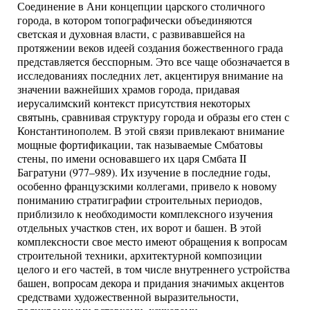
Соединение в Ани концепции царского столичного
города, в котором топографически объединяются
светская и духовная власти, с развивавшейся на
протяжении веков идеей создания божественного града
представляется бесспорным. Это все чаще обозначается в
исследованиях последних лет, акцентируя внимание на
значении важнейших храмов города, придавая
иерусалимский контекст присутствия некоторых
святынь, сравнивая структуру города и образы его стен с
Константинополем. В этой связи привлекают внимание
мощные фортификации, так называемые Смбатовы
стены, по имени основавшего их царя Смбата II
Багратуни (977–989). Их изучение в последние годы,
особенно французскими коллегами, привело к новому
пониманию стратиграфии строительных периодов,
приблизило к необходимости комплексного изучения
отдельных участков стен, их ворот и башен. В этой
комплексности свое место имеют обращения к вопросам
строительной техники, архитектурной композиции
целого и его частей, в том числе внутреннего устройства
башен, вопросам декора и придания значимых акцентов
средствами художественной выразительности,