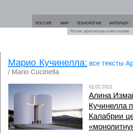
РОССИЯ
МИР
ТЕХНОЛОГИИ
ИНТЕРЬЕР
Россия: архитекторы и мастерские
Марио Кучинелла:
все тексты А
/ Mario Cucinella
02.02.2022
Алина Изма
Кучинелла п
Калабрии це
«монолитну