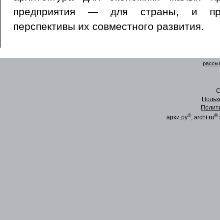
предприятия — для страны, и пре
перспективы их совместного развития.
рассыл
C
Польз
Полит
®
®
архи.ру
, archi.ru