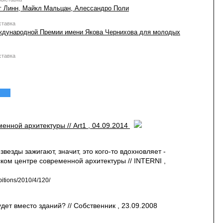
эг Линн, Майкл Мальцан, Алессандро Поли
ставка
ждународной Премии имени Якова Чернихова для молодых
ставка
енной архитектуры // Art1 , 04.09.2014
везды зажигают, значит, это кого-то вдохновляет -
ком центре современной архитектуры // INTERNI ,
ibitions/2010/4/120/
удет вместо зданий? // Собственник , 23.09.2008