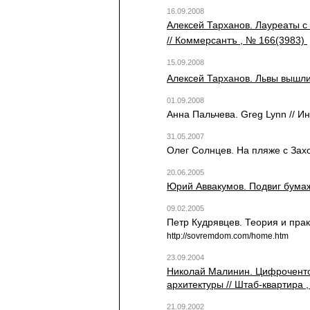
16.09.2008
Алексей Тарханов. Лауреаты с
// Коммерсантъ , № 166(3983)
15.09.2008
Алексей Тарханов. Львы вышли
01.09.2008
Анна Пальчева. Greg Lynn // И
31.05.2007
Олег Солнцев. На пляже с Захой
20.06.2005
Юрий Аввакумов. Подвиг бумажн
09.02.2005
Петр Кудрявцев. Теория и пра
http://sovremdom.com/home.htm
23.09.2004
Николай Малинин. Цифроченто.
архитектуры // Штаб-квартира 
21.09.2002