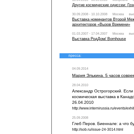
Другие космические одиссеи: Гр
30.09.2008 - 10.10.2008
Москва
вы
Выставка номинантов Второй Ме
архитекторов «Вызов Времени»
01.03.2007 - 17.04.2007
Москва
вы
Выставка РодДом/ Bornhouse
пресса:
04.09.2014
Мария Элькина. 5 часов соврем
28.04.2010
Александр Острогорский. Если з
космическая выставка в Канадс
26.04.2010
http://www.internirussia.ru/events/exh
25.09.2008
Глеб Перов. Биеннале: а что б
http://sob.ru/issue-24-3014.html