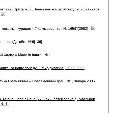
 окраин. Призеры XI Венецианской архитектурной биеннале
 мокрыми курицами // Коммерсантъ , № 165/П(3982)
нтерьер+Дизайн , №9|139|
 Хадид // Made in future , №1
ика: за нашу победу! // Мир дизайна , 20.06.2005
ктика Грэга Линна // Современный дом , №1, январь 2005
 IX биеннале в Венеции: начинается эпоха дигитальной
, № 11