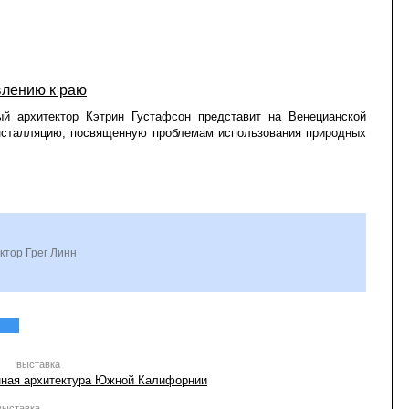
влению к раю
й архитектор Кэтрин Густафсон представит на Венецианской
нсталляцию, посвященную проблемам использования природных
ктор Грег Линн
с
выставка
нная архитектура Южной Калифорнии
выставка