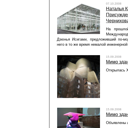
07.10.2008
Наталья К
Присужде
Чернихов
На прошло
Международн
Дзюнья Исигами, предложивший по-мо
него в то же время немалой инженерной
15.09.2008
Мимо зда
Открылась X
15.09.2008
Мимо здан
Объявлены л