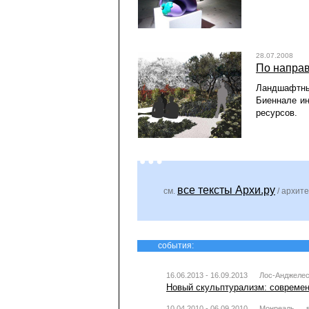
28.07.2008
По напра
Ландшафтны
Биеннале и
ресурсов.
все тексты Архи.ру
см.
/ архите
события:
16.06.2013 - 16.09.2013
Лос-Анджеле
Новый скульптурализм: совреме
10.04.2010 - 06.09.2010
Монреаль