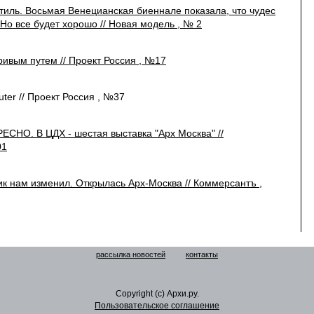
иль. Восьмая Венецианская биеннале показала, что чудес
 Но все будет хорошо // Новая модель , № 2
ривым путем // Проект Россия , №17
ter // Проект Россия , №37
СНО. В ЦДХ - шестая выставка "Арх Москва" //
01
ик нам изменил. Открылась Арх-Москва // Коммерсантъ ,
рассылка новостей
контакты
Copyright (c) Архи.ру.
Пользовательское соглашение