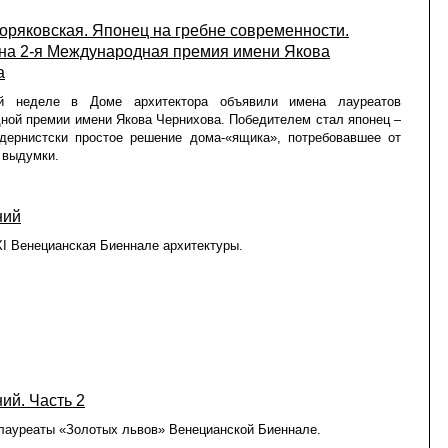
оряковская. Японец на гребне современности.
на 2-я Международная премия имени Якова
а
й неделе в Доме архитектора объявили имена лауреатов
ой премии имени Якова Чернихова. Победителем стал японец –
дернистски простое решение дома-«ящика», потребовавшее от
 выдумки.
ний
I Венецианская Биеннале архитектуры.
ий. Часть 2
ауреаты «Золотых львов» Венецианской Биеннале.