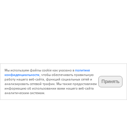
Мы используем файлы cookie как указано в
политике
конфиденциальности
, чтобы обеспечивать правильную
работу нашего веб-сайта, функций социальных сетей и
Принять
анализировать сетевой трафик. Мы также предоставляем
подпишитесь на наш
✕
телеграм @archi_ru
информацию об использовании вами нашего веб-сайта
аналитическим системам.
с 20 июля 1999 г.
Версия для ПК
Пользовательское соглашение
Контакты
Политика конфиденциальности