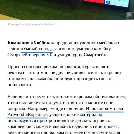
Фотография предоставлена Хоббика
Компания
«
Хоббика
»
представит уличную мебель из
серии
«Умный город»
, а именно, умную скамейку
Смартчейн версия 3.0 и умную урну Смартчейн.
Прогноз погоды, режим рисования, курсы валют,
реклама – это и многое другое увидят все те, кто решит
отдохнуть на скамейке или будет проходить где-то
поблизости.
Если вы интересуетесь детским игровым оборудованием,
то на выставке вы получите ответы на многие свои
вопросы. Например, увидите воочию
Игровой комплекс
Artwood
«
Корабль
»
, узнаете, какие материалы
используются при производстве детских игровых
комплексов, сможете заложить изделие в свой проект,
ведь по многим площадкам и элементам доступны для