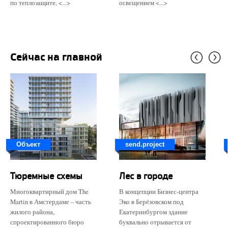
по теплозащите, <...>
освещением <...>
Сейчас на главной
Объект
send.project
Тюремные схемы
Лес в городе
Многоквартирный дом The
В концепции Бизнес-центра
Martin в Амстердаме – часть
Эко в Берёзовском под
жилого района,
Екатеринбургом здание
спроектированного бюро
буквально отрывается от