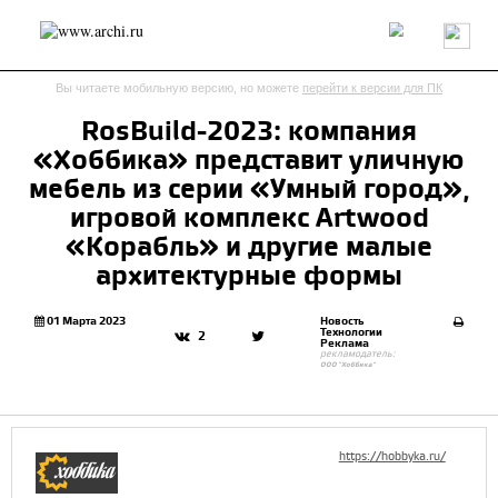
Россия
Мир
Технологии
Интерьер
Пресса
Архитекторы
Вы читаете мобильную версию, но можете
перейти к версии для ПК
Проекты
Конкурсы
События
Книги
Вакансии
RosBuild-2023: компания
«Хоббика» представит уличную
send.project
Анонсы конкурсов
Блог
мебель из серии «Умный город»,
Журнал
Интервью
Исследование
Мнение
игровой комплекс Artwood
Обзор
Объект
Результаты конкурса
«Корабль» и другие малые
Репортаж
Рецензия
Архитектура
Выставка
архитектурные формы
Дизайн
Иностранцы в России
Интерьер
Книги
Наследие
Образование
Урбанистика
01 Марта 2023
Новость
Технологии
2
Эко
Реклама
рекламодатель:
ООО "Хоббика"
https://hobbyka.ru/