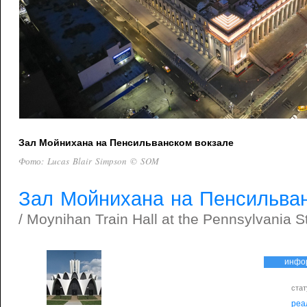
Зал Мойнихана на Пенсильванском вокзале
Фото: Lucas Blair Simpson © SOM
Зал Мойнихана на Пенсильван
/ Moynihan Train Hall at the Pennsylvania S
инфо
стат
реа