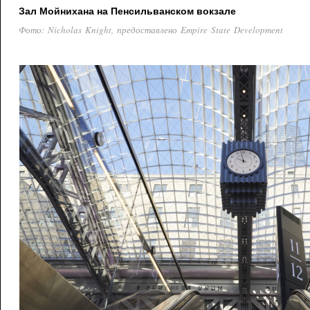
Зал Мойнихана на Пенсильванском вокзале
Фото: Nicholas Knight, предоставлено Empire State Development