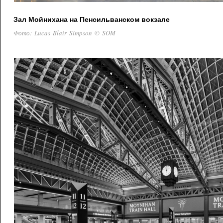
Зал Мойнихана на Пенсильванском вокзале
Фото: Lucas Blair Simpson © SOM