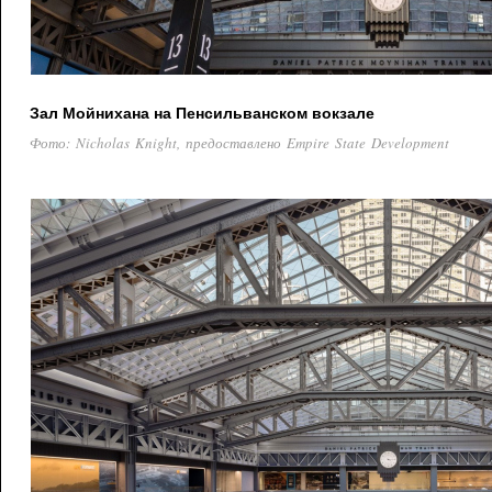
Зал Мойнихана на Пенсильванском вокзале
Фото: Nicholas Knight, предоставлено Empire State Development