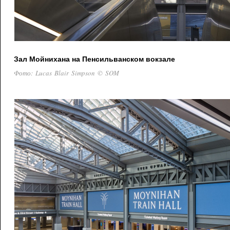
Зал Мойнихана на Пенсильванском вокзале
Фото: Lucas Blair Simpson © SOM