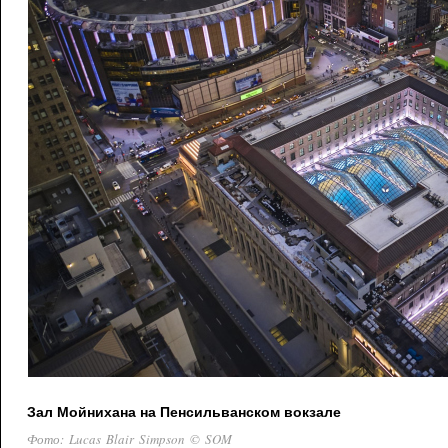
Зал Мойнихана на Пенсильванском вокзале
Фото: Lucas Blair Simpson © SOM