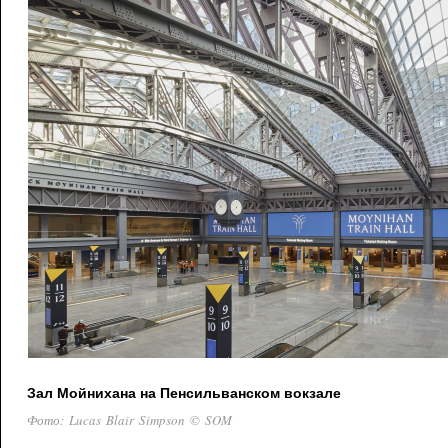
Зал Мойнихана на Пенсильванском вокзале
Фото: Lucas Blair Simpson © SOM