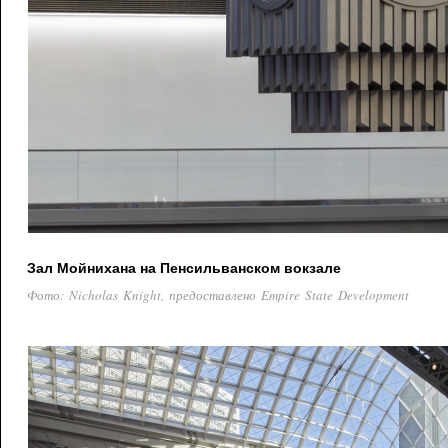
Зал Мойнихана на Пенсильванском вокзале
Фото: Nicholas Knight, предоставлено Empire State Development