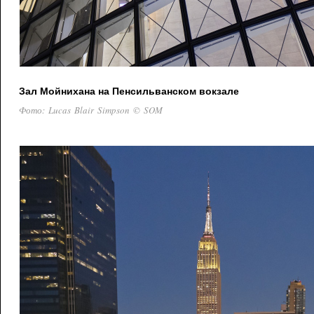
Зал Мойнихана на Пенсильванском вокзале
Фото: Lucas Blair Simpson © SOM