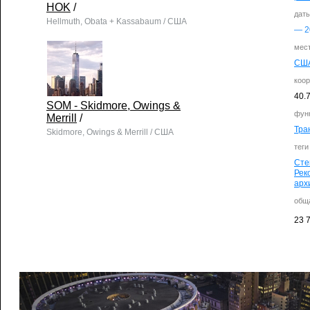
HOK
/
дат
Hellmuth, Obata + Kassabaum / США
—
2
мес
СШ
коо
40.
SOM - Skidmore, Owings &
фун
Merrill
/
Тра
Skidmore, Owings & Merrill / США
теги
Сте
Рек
арх
общ
23 