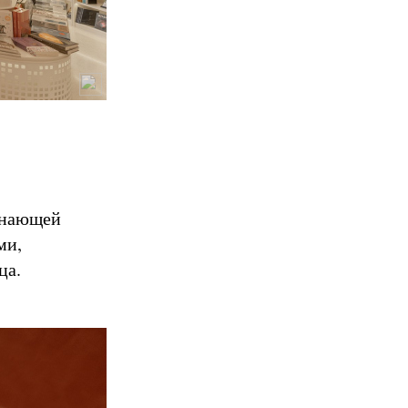
инающей
ми,
ица.