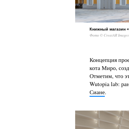
Книжный магазин 
Фото © CreatAR Images
Концепция про
кота Миро, соз
Отметим, что э
Wutopia lab: р
Сиане
.