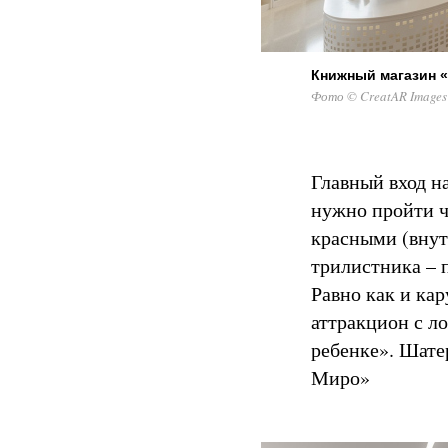
Книжный магазин 
Фото © CreatAR Images
Главный вход н
нужно пройти 
красными (внут
трилистника – 
Равно как и кар
аттракцион с л
ребенке». Шате
Миро»