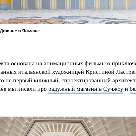
«Доюнь» в Яньчэне
екта основана на анимационных фильмы о приключ
данных итальянской художницей Кристиной Ластрег
то не первый книжный, спроектированный архитек
анее мы писали про
радужный магазин в Сучжоу
и
бе