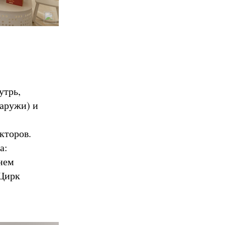
утрь,
аружи) и
кторов.
а:
нем
«Цирк