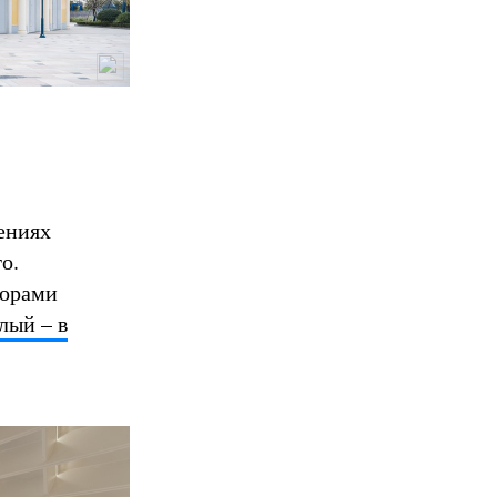
ениях
о.
торами
лый – в