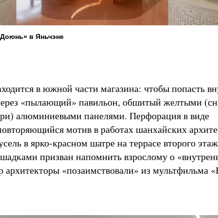
«Доюнь» в Яньчэне
аходится в южной части магазина: чтобы попасть вн
через «пылающий» павильон, обшитый желтыми (сн
ри) алюминиевыми панелями. Перфорация в виде
повторяющийся мотив в работах шанхайских архите
усель в ярко-красном шатре на террасе второго этаж
ошадками призван напомнить взрослому о «внутрен
р архитекторы «позаимствовали» из мультфильма 