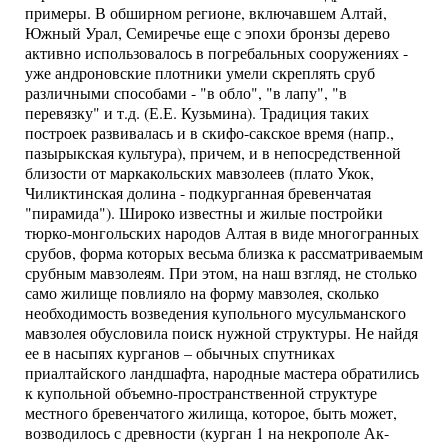
примеры. В обширном регионе, включавшем Алтай,
Южный Урал, Семиречье еще с эпохи бронзы дерево
активно использовалось в погребальных сооружениях -
уже андроновские плотники умели скреплять сруб
различными способами - "в обло", "в лапу", "в
перевязку" и т.д. (Е.Е. Кузьмина). Традиция таких
построек развивалась и в скифо-сакское время (напр.,
пазырыкская культура), причем, и в непосредственной
близости от маркакольских мавзолеев (плато Укок,
Чиликтинская долина - подкурганная бревенчатая
"пирамида"). Широко известны и жилые постройки
тюрко-монгольских народов Алтая в виде многогранных
срубов, форма которых весьма близка к рассматриваемым
срубным мавзолеям. При этом, на наш взгляд, не столько
само жилище повлияло на форму мавзолея, сколько
необходимость возведения купольного мусульманского
мавзолея обусловила поиск нужной структуры. Не найдя
ее в насыпях курганов – обычных спутниках
приалтайского ландшафта, народные мастера обратились
к купольной объемно-пространственной структуре
местного бревенчатого жилища, которое, быть может,
возводилось с древности (курган 1 на некрополе Ак-