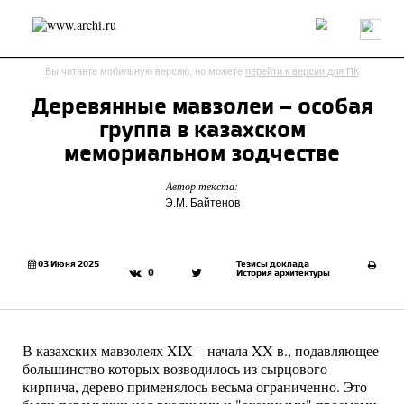
Россия
Мир
Технологии
Интерьер
Пресса
Архитекторы
Вы читаете мобильную версию, но можете
перейти к версии для ПК
Проекты
Конкурсы
События
Книги
Вакансии
Деревянные мавзолеи – особая
группа в казахском
send.project
Анонсы конкурсов
Блог
мемориальном зодчестве
Журнал
Интервью
Исследование
Мнение
Автор текста:
Обзор
Объект
Результаты конкурса
Э.М. Байтенов
Репортаж
Рецензия
Архитектура
Выставка
Дизайн
Иностранцы в России
Интерьер
Книги
Наследие
Образование
Урбанистика
03 Июня 2025
Тезисы доклада
0
История архитектуры
Эко
В казахских мавзолеях XIX – начала XX в., подавляющее
большинство которых возводилось из сырцового
кирпича, дерево применялось весьма ограниченно. Это