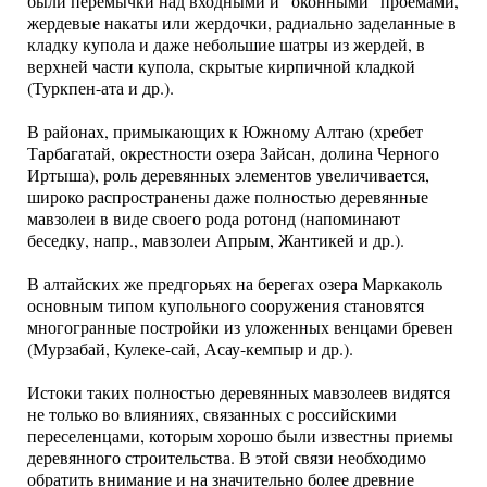
были перемычки над входными и "оконными" проемами,
жердевые накаты или жердочки, радиально заделанные в
кладку купола и даже небольшие шатры из жердей, в
верхней части купола, скрытые кирпичной кладкой
(Туркпен-ата и др.).
В районах, примыкающих к Южному Алтаю (хребет
Тарбагатай, окрестности озера Зайсан, долина Черного
Иртыша), роль деревянных элементов увеличивается,
широко распространены даже полностью деревянные
мавзолеи в виде своего рода ротонд (напоминают
беседку, напр., мавзолеи Апрым, Жантикей и др.).
В алтайских же предгорьях на берегах озера Маркаколь
основным типом купольного сооружения становятся
многогранные постройки из уложенных венцами бревен
(Мурзабай, Кулеке-сай, Асау-кемпыр и др.).
Истоки таких полностью деревянных мавзолеев видятся
не только во влияниях, связанных с российскими
переселенцами, которым хорошо были известны приемы
деревянного строительства. В этой связи необходимо
обратить внимание и на значительно более древние