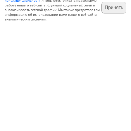
конфиденциальности
, чтобы обеспечивать правильную
работу нашего веб-сайта, функций социальных сетей и
Принять
анализировать сетевой трафик. Мы также предоставляем
подпишитесь на наш
✕
телеграм @archi_ru
информацию об использовании вами нашего веб-сайта
аналитическим системам.
с 20 июля 1999 г.
Версия для ПК
Пользовательское соглашение
Контакты
Политика конфиденциальности
О нас
ООО «Архи.ру»
. Все права защищены.
®
®
архи.ру
, archi.ru
зарегистрированные торговые марки