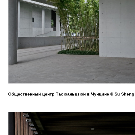
Общественный центр Таоюаньцзюй в Чунцине © Su Shengl