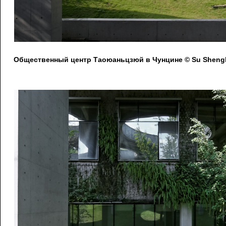
Общественный центр Таоюаньцзюй в Чунцине © Su Shengl