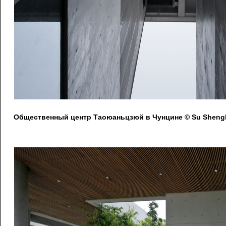
Общественный центр Таоюаньцзюй в Чунцине © Su Shengl