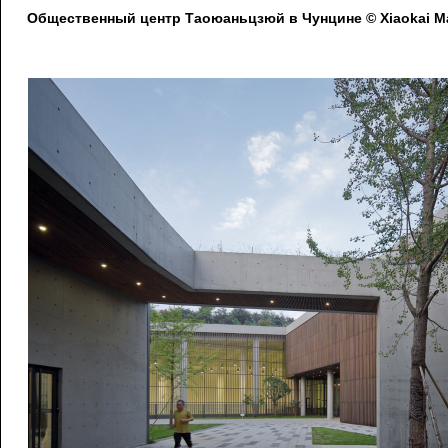
Общественный центр Таоюаньцзюй в Чунцине © Xiaokai M