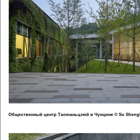
Общественный центр Таоюаньцзюй в Чунцине © Su Shengl