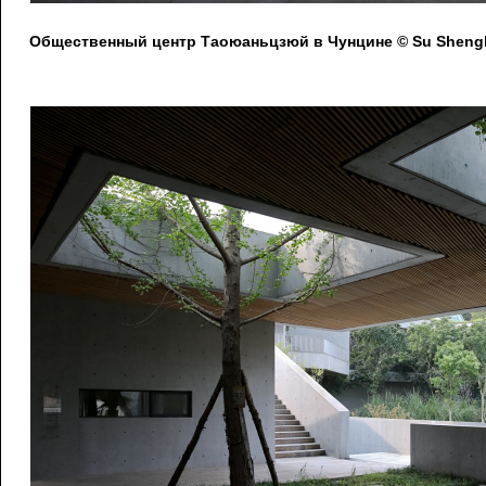
Общественный центр Таоюаньцзюй в Чунцине © Su Shengl