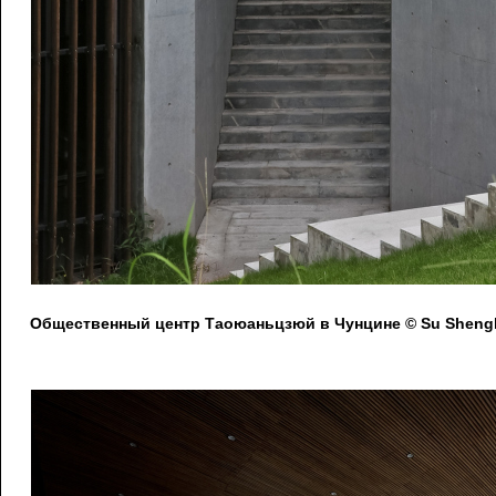
Общественный центр Таоюаньцзюй в Чунцине © Su Shengl