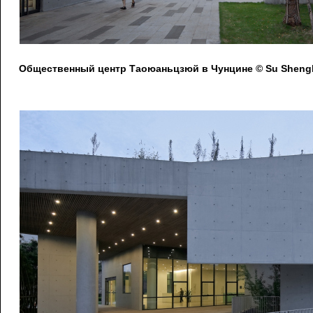
Общественный центр Таоюаньцзюй в Чунцине © Su Shengl