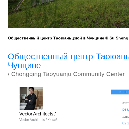
Общественный центр Таоюаньцзюй в Чунцине © Su Shengl
Общественный центр Таоюань
Чунцине
/ Chongqing Taoyuanju Community Center
инфо
стат
реа
Vector Architects
/
дат
Vector Architects / Китай
02.