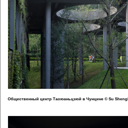
Общественный центр Таоюаньцзюй в Чунцине © Su Shengl