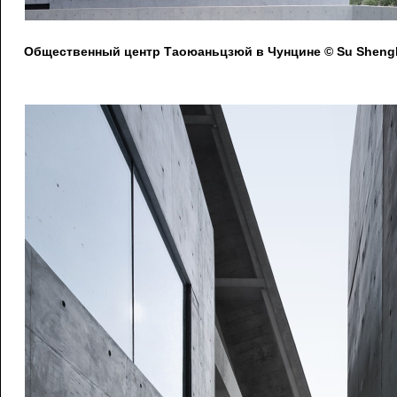
Общественный центр Таоюаньцзюй в Чунцине © Su Shengl