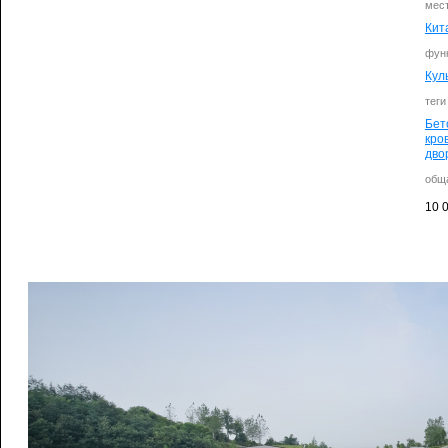
мес
Кит
фун
Кул
теги
Бет
кро
дво
общ
10 