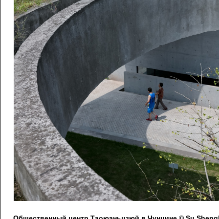
Общественный центр Таоюаньцзюй в Чунцине © Su Shengl