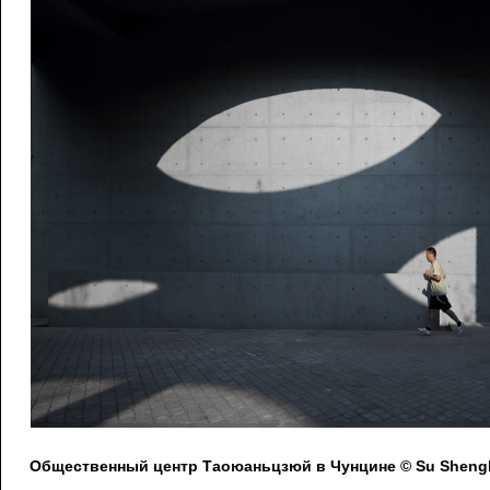
Общественный центр Таоюаньцзюй в Чунцине © Su Shengl