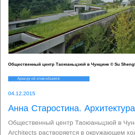
Общественный центр Таоюаньцзюй в Чунцине © Su Shengl
Архи.ру об этом объекте:
04.12.2015
Анна Старостина. Архитектура
Общественный центр Таоюаньцзюй в Чунц
Architects растворяется в окружающем х