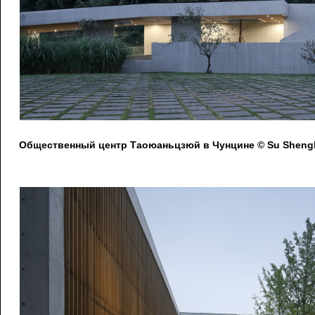
Общественный центр Таоюаньцзюй в Чунцине © Su Shengl