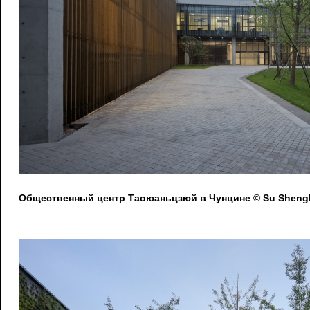
Общественный центр Таоюаньцзюй в Чунцине © Su Shengl