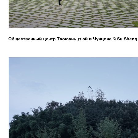
Общественный центр Таоюаньцзюй в Чунцине © Su Shengl