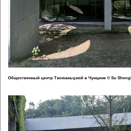
Общественный центр Таоюаньцзюй в Чунцине © Su Shengl