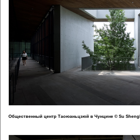
Общественный центр Таоюаньцзюй в Чунцине © Su Shengl