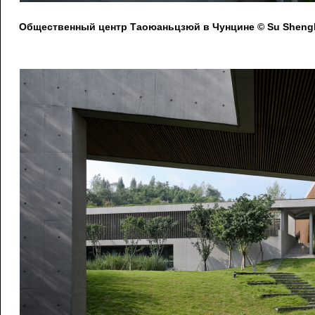
Общественный центр Таоюаньцзюй в Чунцине © Su Shengl