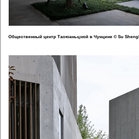
Общественный центр Таоюаньцзюй в Чунцине © Su Shengl