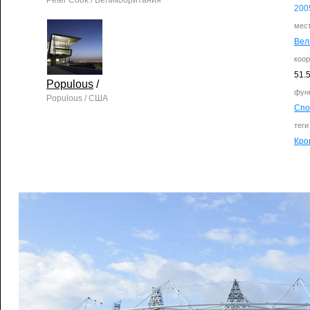
Peter Cook / Великобритания
200
мес
Вел
коо
51.
Populous
/
фун
Populous / США
Спо
теги
Кро