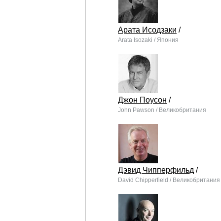
Арата Исодзаки
/
Arata Isozaki / Япония
Джон Поусон
/
John Pawson / Великобритания
Дэвид Чипперфильд
/
David Chipperfield / Великобритания