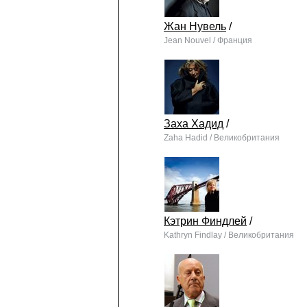
Жан Нувель
/
Jean Nouvel / Франция
Заха Хадид
/
Zaha Hadid / Великобритания
Кэтрин Финдлей
/
Kathryn Findlay / Великобритания