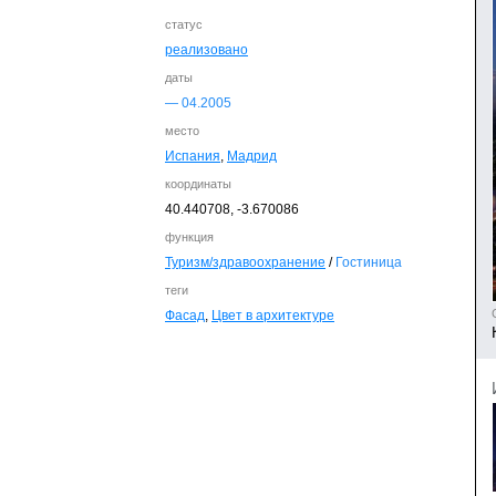
статус
реализовано
даты
— 04.
2005
место
Испания
,
Мадрид
координаты
40.440708,
-3.670086
функция
Туризм/здравоохранение
/
Гостиница
теги
Фасад
,
Цвет в архитектуре