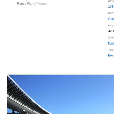
дат
Renzo Piano / Италия
198
мес
Япо
коо
32.
фун
Инж
теги
Бет