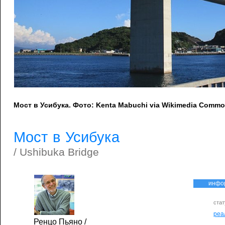
Мост в Усибука. Фото: Kenta Mabuchi via Wikimedia Commo
Мост в Усибука
/ Ushibuka Bridge
инфо
стат
реа
Ренцо Пьяно
/