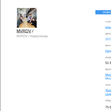
инфо
стат
реа
MVRDV
/
дат
MVRDV / Нидерланды
201
мес
Нид
коо
52.
фун
Мно
Мно
теги
Тер
сад
общ
75 