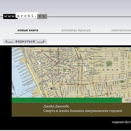
новые книги
альманах Архи.ру
электронна
издание:фот