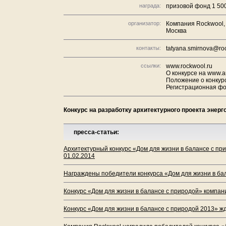
награда:
призовой фонд 1 500
организатор:
Компания
Rockwool
Москва
контакты:
tatyana.smirnova@ro
ссылки:
www.rockwool.ru
О конкурсе на www.a
Положение о конкур
Регистрационная ф
Конкурс на разработку архитектурного проекта энер
пресса-статьи:
Архитектурный конкурс «Дом для жизни в балансе с пр
01.02.2014
Награждены победители конкурса «Дом для жизни в бал
Конкурс «Дом для жизни в балансе с природой» комп
Конкурс «Дом для жизни в балансе с природой 2013» жд