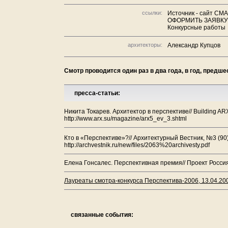
ссылки:
Источник - сайт СМА
ОФОРМИТЬ ЗАЯВКУ
Конкурсные работы
архитекторы:
Александр Купцов
Смотр проводится один раз в два года, в год, пред
пресса-статьи:
Никита Токарев. Архитектор в перспективе// Building A
http://www.arx.su/magazine/arx5_ev_3.shtml
Кто в «Перспективе»?// Архитектурный Вестник, №3 (90
http://archvestnik.ru/new/files/2063%20archivesty.pdf
Елена Гонсалес. Перспективная премия// Проект Росси
Лауреаты смотра-конкурса Перспектива-2006, 13.04.20
связанные события: