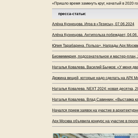
«Пришло время замкнуть круг, начатый в 2020 г
пресса-статьи:
Алёна Кузнецова. Игра в «Тезисы», 07.06.2024
Алёна Кузнецова. Антипольза побеждает, 04.06
Юлия Тарабарина. Польза+. Награды Арх Москвы
Биомимикрия, подсознательное и мастер-план, 
Наталья Ковалева. Василий Бычков: «У меня два
Дюжина вещей, которые надо сделать на АРХ Мо
Наталья Ковалева. NEXT 2024: новая десятка, 2
Наталья Ковалева. Влад Савинкин: «Выставка ка
Начался прием заявок на участие в архитектурн
Арх Москва объявила конкурс на участие в прог