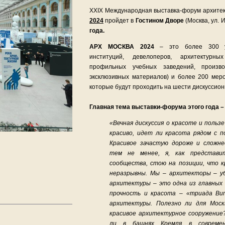
XXIX Международная выставка-форум архитек
2024
пройдет в
Гостином Дворе
(Москва, ул. 
года.
АРХ МОСКВА 2024
– это более 300 уча
институций, девелоперов, архитектурных
профильных учебных заведений, произв
эксклюзивных материалов) и более 200 мер
которые будут проходить на шести дискуссио
Главная тема выставки-форума этого года 
«Вечная дискуссия о красоте и польз
красиво, идет ли красота рядом с п
Красивое зачастую дороже и сложне
тем не менее, я, как представи
сообщества, стою на позиции, что 
неразрывны. Мы – архитекторы – у
архитектуры – это одна из главных 
прочность и красота – «триада Ви
архитектуры. Полезно ли для Моск
красивое архитектурное сооружение?
ли в башнях Кремля в современ