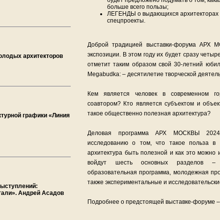
будет предложено подумать о том, кака
больше всего пользы;
ЛЕГЕНДЫ о выдающихся архитекторах с
спецпроекты.
Доброй традицией выставки-форума АРХ 
экспозиции. В этом году их будет сразу четы
олодых архитекторов
отметит таким образом свой 30-летний юбил
Megabudka: – десятилетие творческой деятел
Кем является человек в современном г
соавтором? Кто является субъектом и объек
такое общественно полезная архитектура?
ктурной графики «Линия
Деловая программа АРХ МОСКВЫ 2024 
исследованию о том, что такое польза в
архитектура быть полезной и как это можно 
войдут шесть основных разделов – д
образовательная программа, молодежная про
также экспериментальные и исследовательск
выступлений:
тали». Андрей Асадов
Подробнее о предстоящей выставке-форуме 