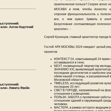
практическая польза? Скорее всего н
МОСКВА в том, чтобы донести ши
строгая функциональность и полезн
все, о чем нужно думать в конт
выступлений:
Безусловная составляющая полезно
тали». Антон Надточий
красоте». -
Сергей Кузнецов, главный архитектор города 
Гостей АРХ МОСКВЫ 2024 ожидает целый ря
проектов:
КОНТЕКСТ’24, охватывающий 24 ярких п
остававшихся в тени;
NEXT, посвященный творчеству молоды
ЗНАЧИМО XXI, выявляющий архитектур
последние десятилетия и наиболее зн
облик нашей столицы, и расширенный в 
Московской области;
TIMELESS, исследующий развитие куль
выступлений:
последние 20 лет;
тали». Никита Явейн
СВЕТ В ГОРОДЕ, направленный на фор
отношения к освещению;
ПОЛЬЗА: ЗАБОТА о проявлении заботы и
отношении зданий и окружающей среды,
человека;
МАСТЕРА, в рамках которого ведущим 