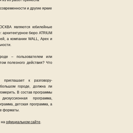
я из их работ принесла
овременности и другие яркие
МОСКВА являются юбилейные
ре: архитектурное бюро ATRIUM
ей, а компании WALL, Apex и
ьности.
ороде – пользователем или
том полезного действия? Что
приглашает к разговору-
 большом городе, должна ли
измерить. В состав программы
искуссионная программа,
грамма, детская программа, а
ие форматы.
– на
официальном сайте
.