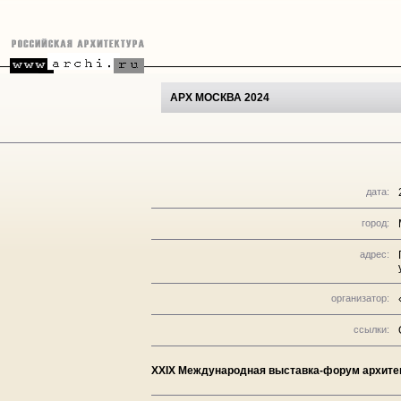
АРХ МОСКВА 2024
дата:
город:
адрес:
организатор:
ссылки:
XXIX Международная выставка-форум архите