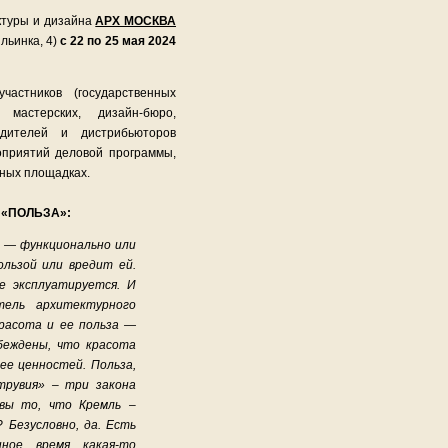
туры и дизайна
АРХ МОСКВА
Ильинка, 4)
с 22 по 25 мая 2024
стников (государственных
 мастерских, дизайн-бюро,
одителей и дистрибьюторов
оприятий деловой программы,
нных площадках.
– «ПОЛЬЗА»:
е — функционально или
ользой или вредит ей.
е эксплуатируется. И
тель архитектурного
красота и ее польза —
беждены, что красота
ее ценностей. Польза,
трувия» – три закона
вы то, что Кремль –
 Безусловно, да. Есть
ное время какая-то