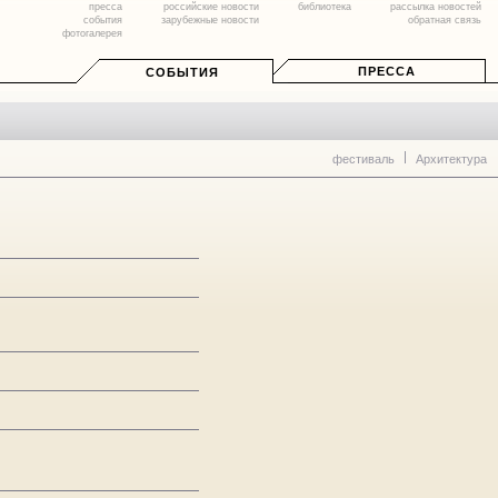
пресса
российские новости
библиотека
рассылка новостей
события
зарубежные новости
обратная связь
фотогалерея
ПРЕССА
СОБЫТИЯ
фестиваль
Архитектура