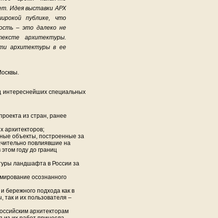
ет. Идея выставки АРХ
рокой публике, что
ость – это далеко не
ексте архитектуры.
сти архитектуры в ее
Москвы.
д интереснейших специальных
роекта из стран, ранее
х архитекторов;
ные объекты, построенные за
ачительно повлиявшие на
этом году до границ
туры ландшафта в России за
мирование осознанного
 бережного подхода как в
 так и их пользователя –
российским архитекторам