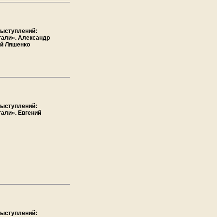
выступлений:
тали». Александр
й Ляшенко
выступлений:
тали». Евгений
выступлений: