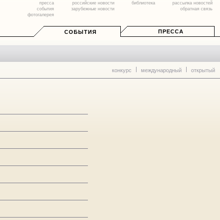
пресса
российские новости
библиотека
рассылка новостей
события
зарубежные новости
обратная связь
фотогалерея
ПРЕССА
СОБЫТИЯ
конкурс
международный
открытый