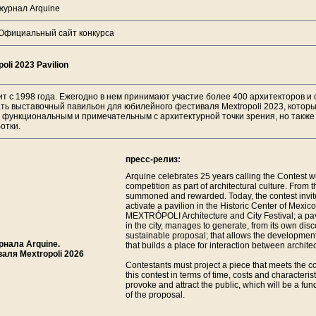
журнал Arquine
Официальный сайт конкурса
poli 2023 Pavilion
т с 1998 года. Ежегодно в нем принимают участие более 400 архитекторов и с
ать выставочный павильон для юбилейного фестиваля Mextropoli 2023, котор
о функциональным и примечательным с архитектурной точки зрения, но такж
отки.
пресс-релиз:
Arquine celebrates 25 years calling the Contest w
competition as part of architectural culture. From t
summoned and rewarded. Today, the contest invite
activate a pavilion in the Historic Center of Mexic
MEXTRÓPOLI Architecture and City Festival; a pavi
in the city, manages to generate, from its own dis
sustainable proposal; that allows the developmen
рнала Arquine.
that builds a place for interaction between archite
аля Mextropoli 2026
Contestants must project a piece that meets the con
this contest in terms of time, costs and characterist
provoke and attract the public, which will be a fun
of the proposal.