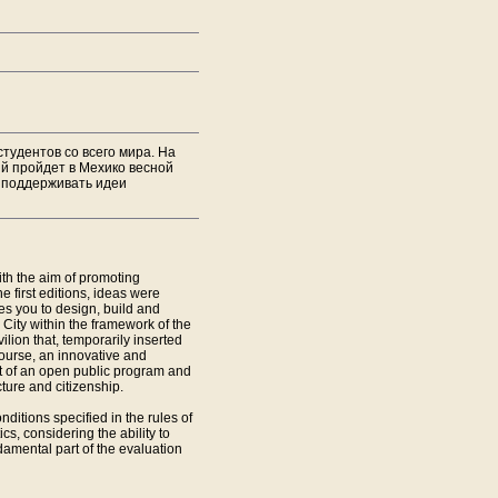
тудентов со всего мира. На
ый пройдет в Мехико весной
е поддерживать идеи
ith the aim of promoting
he first editions, ideas were
s you to design, build and
o City within the framework of the
lion that, temporarily inserted
course, an innovative and
t of an open public program and
cture and citizenship.
ditions specified in the rules of
ics, considering the ability to
damental part of the evaluation