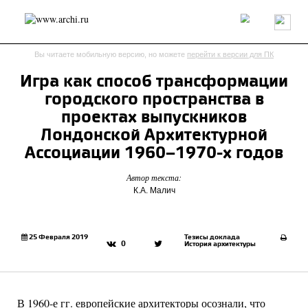
Россия
Мир
Технологии
Интерьер
Пресса
Архитекторы
Вы читаете мобильную версию, но можете
перейти к версии для ПК
Проекты
Конкурсы
События
Книги
Вакансии
Игра как способ трансформации
городского пространства в
send.project
Анонсы конкурсов
Блог
проектах выпускников
Журнал
Интервью
Исследование
Мнение
Лондонской Архитектурной
Обзор
Объект
Результаты конкурса
Ассоциации 1960–1970-х годов
Репортаж
Рецензия
Архитектура
Выставка
Автор текста:
Дизайн
Иностранцы в России
Интерьер
К.А. Малич
Книги
Наследие
Образование
Урбанистика
Эко
25 Февраля 2019
Тезисы доклада
0
История архитектуры
В 1960-е гг. европейские архитекторы осознали, что