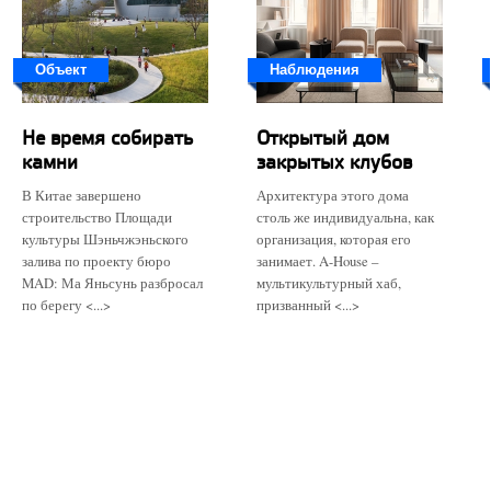
Объект
Наблюдения
Не время собирать
Открытый дом
камни
закрытых клубов
В Китае завершено
Архитектура этого дома
строительство Площади
столь же индивидуальна, как
культуры Шэньчжэньского
организация, которая его
залива по проекту бюро
занимает. A-House –
MAD: Ма Яньсунь разбросал
мультикультурный хаб,
по берегу <...>
призванный <...>