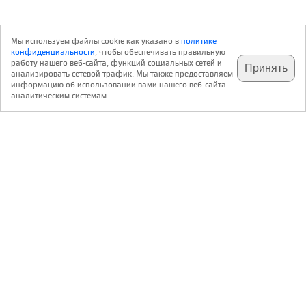
Мы используем файлы cookie как указано в
политике
конфиденциальности
, чтобы обеспечивать правильную
работу нашего веб-сайта, функций социальных сетей и
Принять
анализировать сетевой трафик. Мы также предоставляем
подпишитесь на наш
✕
телеграм @archi_ru
информацию об использовании вами нашего веб-сайта
аналитическим системам.
с 20 июля 1999 г.
Версия для ПК
Пользовательское соглашение
Контакты
Политика конфиденциальности
О нас
ООО «Архи.ру»
. Все права защищены.
®
®
архи.ру
, archi.ru
зарегистрированные торговые марки