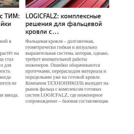
с ТИМ:
LOGICFALZ: комплексные
Компл
ойки
решения для фальцевой
музей
кровли с...
опыт.
ний в
Фальцевая кровля – долговечная,
Пермская
геометрически гибкая и визуально
наконец 
растёт на
выразительная система, которая, однако,
спроекти
да стал
требует внимательной работы
музейны
л для
инженеров. Ошибки оборачиваются
архитект
ность
протечками, перерасходом материала и
инженерн
 когда
переделками уже на готовой кровле.
квадрат
вится не
Компания ТЕХНОНИКОЛЬ выходит на
специал
рынок фальца с комплексом готовых
подобра
я завода.
систем LOGICFALZ, где инженерное
каждую з
сопровождение – базовая составляющая.
фондохр
микрокл
поверхн
простран