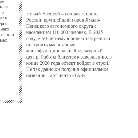
лем
ь на
по
Новый Уренгой – газовая столица
Многоква
ался
России, крупнейший город Ямало-
Амстерда
урно-
Ненецкого автономного округа с
спроект
днако
населением 110 000 человек. В 2025
на плани
ься для
году, к 50-летнему юбилею там решили
месте т
емах
построить масштабный
многофункциональный культурный
центр. Работы близятся к завершению, в
конце 2026 года объект войдет в строй.
Не так давно он получил официальное
название – арт-центр «ГАЗ».