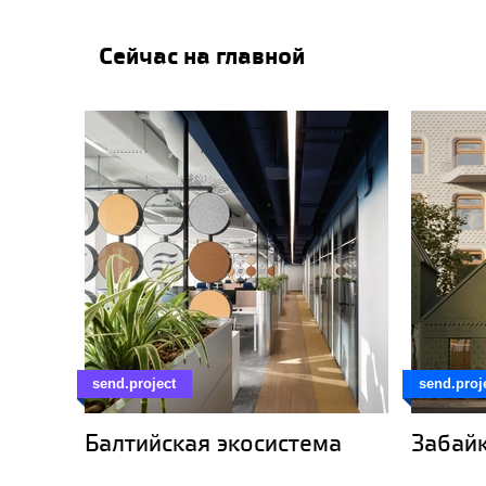
Сейчас на главной
send.project
send.proj
Балтийская экосистема
Забайк