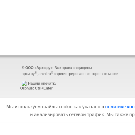
© ООО «Архи.ру»
. Все права защищены.
®
®
архи.ру
, archi.ru
зарегистрированные торговые марки
Нашли опечатку
Orphus: Ctrl+Enter
О проекте:
Проекты:
Мы используем файлы cookie как указано в
политике ко
Мобильная версия
Archinext
и анализировать сетевой трафик. Мы также п
Редакция
Фотогалерея
Контакты
Научные публикации
Правила
использования