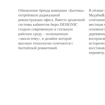
Обновление бренда компании «Балтика»
В облике
потребовало радикальной
Megabudk
реконструкции офиса. Вместо архаичной
сочетание
системы кабинетов бюро DESIGNIC
местным 
создало современную и стильную
основног
рабочую среду – полноценную
деревянн
«экосистему», в дизайне которой
воспроиз
высокие технологии сочетаются с
историчес
балтийской романтикой.
восстана
периметр.