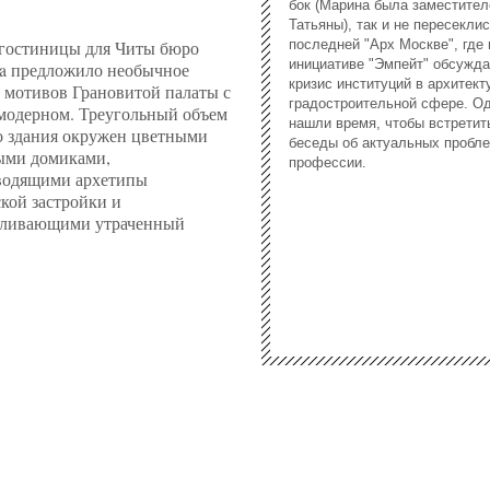
бок (Марина была заместите
Татьяны), так и не пересеклис
 гостиницы для Читы бюро
последней "Арх Москве", где 
инициативе "Эмпейт" обсужд
a предложило необычное
кризис институций в архитект
 мотивов Грановитой палаты с
градостроительной сфере. О
модерном. Треугольный объем
нашли время, чтобы встретит
о здания окружен цветными
беседы об актуальных пробл
ыми домиками,
профессии.
водящими архетипы
кой застройки и
вливающими утраченный