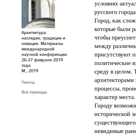
условиях актуа
русского города
Город, как слож
которые были р
Архитектура:
чтобы преуспет
наследие, традиции и
новации. Материалы
между различны
международной
присутствуют п
научной конференции
26-27 февраля 2019
политические в
года
среду в целом.
М., 2019
архитекторами 
Период:
процессы, прои
Все периоды
характер места.
Городу возможн
исторической з
существующего 
невидимые ране