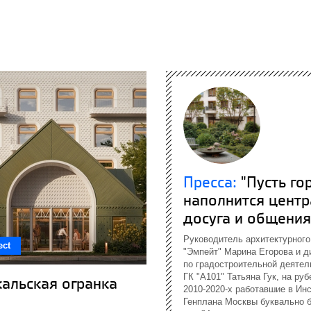
Пресса:
"Пусть го
наполнится цент
досуга и общения"
Руководитель архитектурного
ect
"Эмпейт" Марина Егорова и д
по градостроительной деятел
ГК "А101" Татьяна Гук, на ру
альская огранка
2010-2020-х работавшие в Ин
Генплана Москвы буквально б