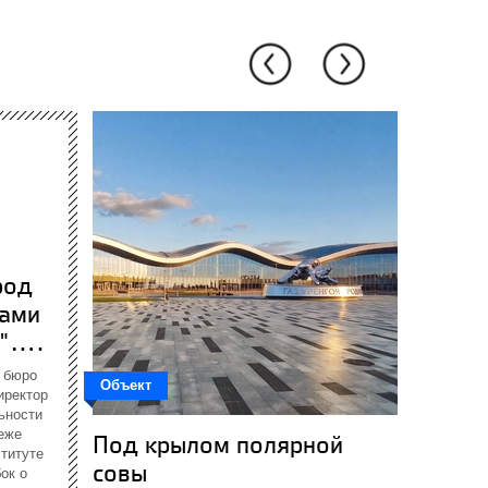
род
рами
....
 бюро
Объект
Объект
иректор
ьности
беже
Под крылом полярной
Тюре
ституте
совы
ок о