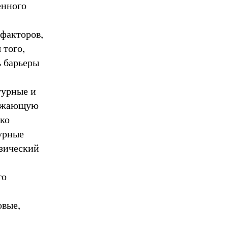
енного
 факторов,
 того,
ь барьеры
турные и
ружающую
ько
турные
изический
го
овые,