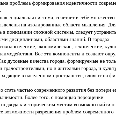
льна проблема формирования идентичности соврем
.
ная социальная система, сочетает в себе множество
азделены на изолированные области мышления. Для
ь в понимании сложной системы, следует устранит
ми дисциплинами, областями знаний. В городах
сихологические, экономические, технические, куль
заимодействия. Все эти компоненты и создают ок
 Так духовные качества города, формируемые не тол
и градостроителями, но и жителями города, и куль
сходящие в населенном пространстве, влияют на ф
о стать частью современного развития без потери е
начимости. Более того, с помощью переоценки
подхода к историческим местам возможно найти н
е возможности разрешения проблем современного