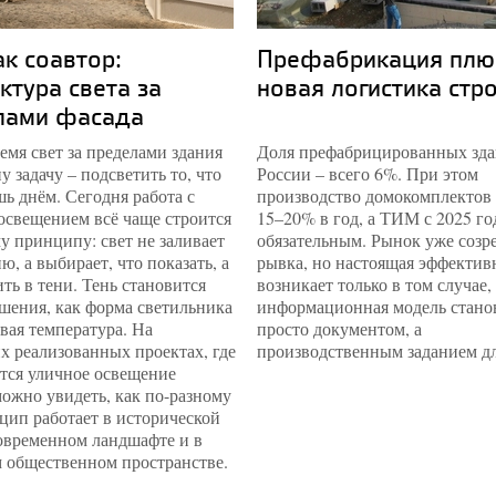
ак соавтор:
Префабрикация плю
ктура света за
новая логистика стр
лами фасада
емя свет за пределами здания
Доля префабрицированных зда
у задачу – подсветить то, что
России – всего 6%. При этом
ь днём. Сегодня работа с
производство домокомплектов 
освещением всё чаще строится
15–20% в год, а ТИМ с 2025 го
у принципу: свет не заливает
обязательным. Рынок уже созре
ю, а выбирает, что показать, а
рывка, но настоящая эффектив
ить в тени. Тень становится
возникает только в том случае,
шения, как форма светильника
информационная модель стано
вая температура. На
просто документом, а
х реализованных проектах, где
производственным заданием дл
тся уличное освещение
можно увидеть, как по-разному
цип работает в исторической
современном ландшафте и в
 общественном пространстве.