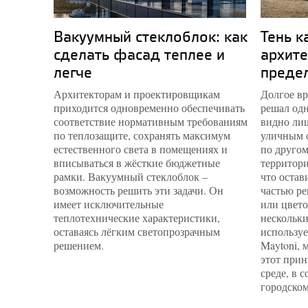
Вакуумный стеклоблок: как
Тень к
сделать фасад теплее и
архите
легче
преде
Архитекторам и проектировщикам
Долгое вр
приходится одновременно обеспечивать
решал одн
соответствие нормативным требованиям
видно лиш
по теплозащите, сохранять максимум
уличным 
естественного света в помещениях и
по другом
вписываться в жёсткие бюджетные
территори
рамки. Вакуумный стеклоблок –
что остав
возможность решить эти задачи. Он
частью ре
имеет исключительные
или цвето
теплотехнические характеристики,
нескольки
оставаясь лёгким светопрозрачным
используе
решением.
Maytoni, 
этот прин
среде, в 
городском