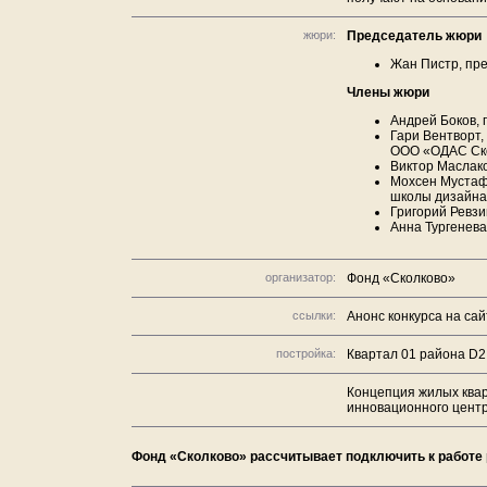
жюри:
Председатель жюри
Жан Пистр, пре
Члены жюри
Андрей Боков, 
Гари Вентворт,
ООО «ОДАС Ск
Виктор Маслако
Мохсен Мустафа
школы дизайна
Григорий Ревзи
Анна Тургенева
организатор:
Фонд «Сколково»
ссылки:
Анонс конкурса на сай
постройка:
Квартал 01 района D2
Концепция жилых ква
инновационного цент
Фонд «Сколково» рассчитывает подключить к работе 