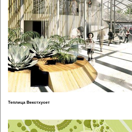
Теплица Векстхусет