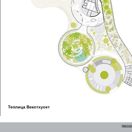
Теплица Векстхусет
рассыл