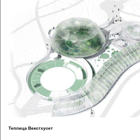
Теплица Векстхусет