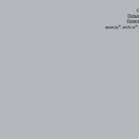
C
Польз
Полит
®
®
архи.ру
, archi.ru