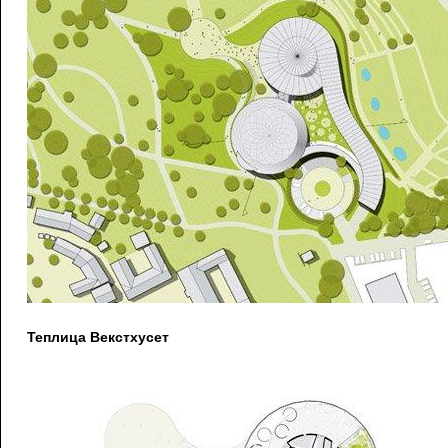
Теплица Векстхусет