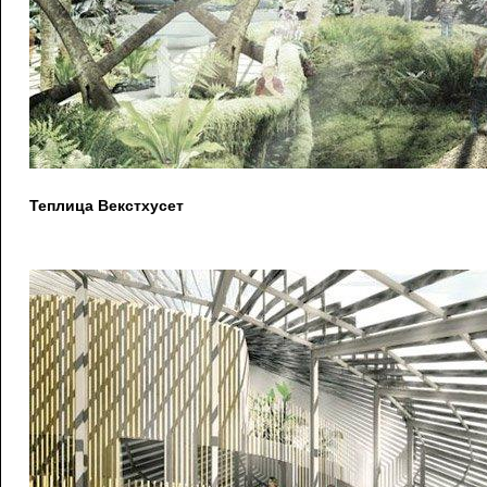
Теплица Векстхусет