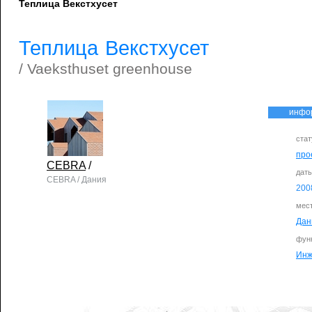
Теплица Векстхусет
Теплица Векстхусет
/ Vaeksthuset greenhouse
инфо
стат
про
CEBRA
/
дат
CEBRA / Дания
200
мес
Дан
фун
Инж