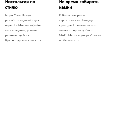
Ностальгия по
Не время собирать
стилю
камни
Бюро Muno Design
В Китае завершено
разработало дизайн для
строительство Площади
первой в Москве кофейни
культуры Шэньчжэньского
сети «Зацепи», успешно
залива по проекту бюро
развивающейся в
MAD: Ма Яньсунь разбросал
Краснодарском крае <...>
по берегу <...>