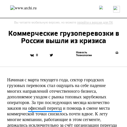
Россия
Мир
Технологии
Интерьер
Пресса
Архитекторы
Вы читаете мобильную версию, но можете
перейти к версии для ПК
Проекты
Конкурсы
События
Книги
Вакансии
Коммерческие грузоперевозки в
России вышли из кризиса
send.project
Анонсы конкурсов
Блог
Журнал
Интервью
Исследование
Мнение
Новость
0
Технологии
Обзор
Объект
Результаты конкурса
Репортаж
Рецензия
Архитектура
Выставка
Дизайн
Иностранцы в России
Интерьер
Начиная с марта текущего года, сектор городских
Книги
Наследие
Образование
Урбанистика
грузовых перевозок стал ощущать на себе падение
Эко
многих направлений отечественного бизнеса,
дополняемое уходом с рынка топовых зарубежных
операторов. За три последующих месяца количество
заказов на
офисный переезд
и помощь в смене места
коммерческой точки снизилось почти вдвое. К лету
многие компании, работающие в этом сегменте,
держались исключительно за счёт организации переезда