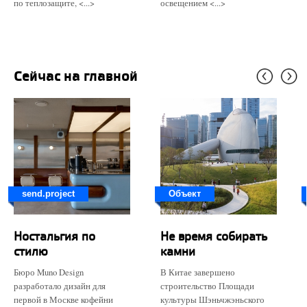
по теплозащите, <...>
освещением <...>
Сейчас на главной
send.project
Объект
Ностальгия по
Не время собирать
стилю
камни
Бюро Muno Design
В Китае завершено
разработало дизайн для
строительство Площади
первой в Москве кофейни
культуры Шэньчжэньского