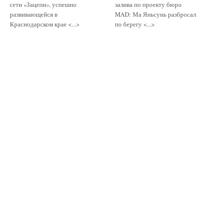
сети «Зацепи», успешно
залива по проекту бюро
развивающейся в
MAD: Ма Яньсунь разбросал
Краснодарском крае <...>
по берегу <...>