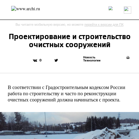
Россия
Мир
Технологии
Интерьер
Пресса
Архитекторы
Вы читаете мобильную версию, но можете
перейти к версии для ПК
Проекты
Конкурсы
События
Книги
Вакансии
Проектирование и строительство
очистных сооружений
send.project
Анонсы конкурсов
Блог
Журнал
Интервью
Исследование
Мнение
Новость
0
Технологии
Обзор
Объект
Результаты конкурса
Репортаж
Рецензия
Архитектура
Выставка
Дизайн
Иностранцы в России
Интерьер
В соответствии с Градостроительным кодексом России
Книги
Наследие
Образование
Урбанистика
работа по строительству и часто по реконструкции
Эко
очистных сооружений должна начинаться с проекта.