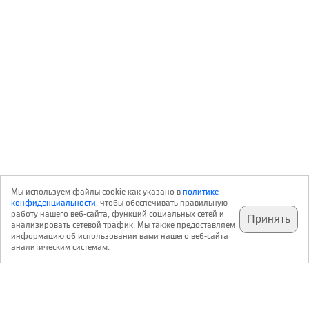
Мы используем файлы cookie как указано в
политике
конфиденциальности
, чтобы обеспечивать правильную
работу нашего веб-сайта, функций социальных сетей и
Принять
анализировать сетевой трафик. Мы также предоставляем
подпишитесь на наш
✕
телеграм @archi_ru
информацию об использовании вами нашего веб-сайта
аналитическим системам.
с 20 июля 1999 г.