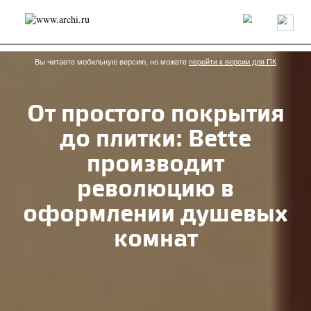
Россия
Мир
Технологии
Интерьер
Пресса
Архитекторы
Проекты
Конкурсы
События
Книги
Вакансии
Вы читаете мобильную версию, но можете
перейти к версии для ПК
От простого покрытия
send.project
Анонсы конкурсов
Блог
до плитки: Bette
Журнал
Интервью
Исследование
Мнение
Обзор
Объект
Результаты конкурса
производит
Репортаж
Рецензия
Архитектура
Выставка
революцию в
Дизайн
Иностранцы в России
Интерьер
Книги
Наследие
Образование
Урбанистика
оформлении душевых
Эко
комнат