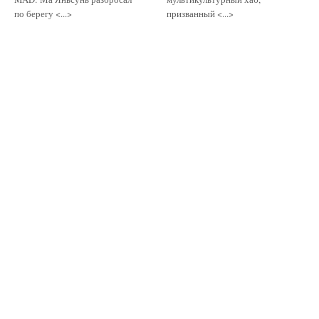
по берегу <...>
призванный <...>