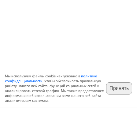
Мы используем файлы cookie как указано в
политике
конфиденциальности
, чтобы обеспечивать правильную
работу нашего веб-сайта, функций социальных сетей и
Принять
анализировать сетевой трафик. Мы также предоставляем
подпишитесь на наш
✕
телеграм @archi_ru
информацию об использовании вами нашего веб-сайта
аналитическим системам.
с 20 июля 1999 г.
Версия для ПК
Пользовательское соглашение
Контакты
Политика конфиденциальности