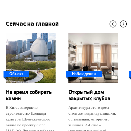
Сейчас на главной
Объект
Наблюдения
Не время собирать
Открытый дом
камни
закрытых клубов
В Китае завершено
Архитектура этого дома
строительство Площади
столь же индивидуальна, как
культуры Шэньчжэньского
организация, которая его
залива по проекту бюро
занимает. A-House –
MAD: Ма Яньсунь разбросал
мультикультурный хаб,