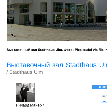
Выставочный зал Stadthaus Ulm. Фото: Pixelteufel via flick
Выставочный зал Stadthaus U
/ Stadthaus Ulm
инфо
стат
реа
Ричард Майер
/