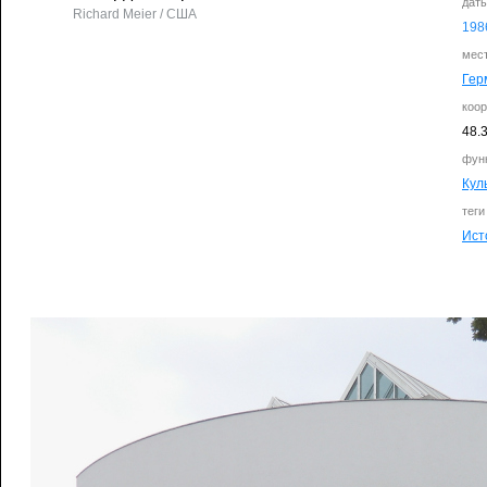
дат
Richard Meier / США
198
мес
Гер
коо
48.
фун
Кул
теги
Ист