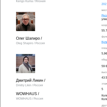
Kengo Kuma / Япония
202
мес
Рос
ули
коо
55.
фун
Олег Шапиро
/
Кул
Oleg Shapiro / Россия
пло
5,9
общ
59 
выс
43.
Дмитрий Ликин
/
эта
Dmitry Likin / Россия
5
WOWHAUS
/
Кол
WOWHAUS / Россия
Кол
друг