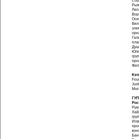
Сор
Рыж
Леп
Вор
Оси
Вил
эле
орн
Гал
пла
Душ
Юли
гру
про
Фил
Ken
Fou
Just
Mur
ГУП
Рос
Рук
Хай
гру
Исм
про
кон
Бан