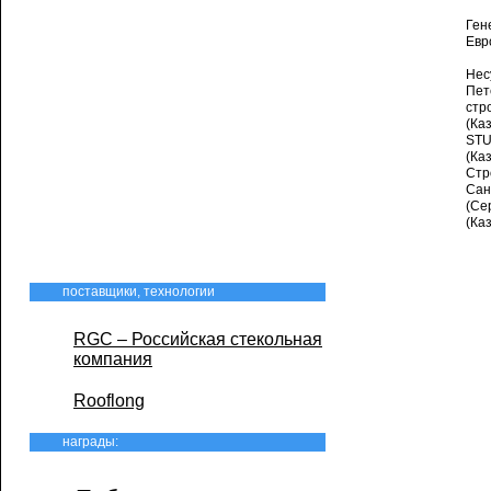
Ген
Евр
Нес
Пет
стр
(Ка
STU
(Ка
Стр
Сан
(Се
(Каз
поставщики, технологии
RGC – Российская стекольная
компания
Rooflong
награды: