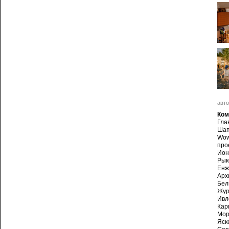
авто
Ком
Гла
Шап
Wow
про
Ион
Рык
Енж
Арх
Бел
Жур
Ивл
Кар
Мор
Яск