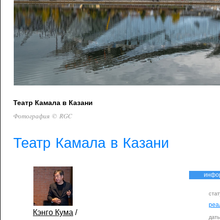
Театр Камала в Казани
Фотография © RGC
Театр Камала в Казани
инфо
стат
реа
Кэнго Кума
/
дат