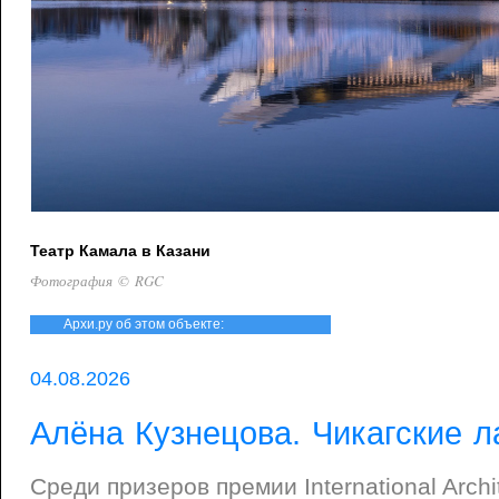
Театр Камала в Казани
Фотография © RGC
Архи.ру об этом объекте:
04.08.2026
Алёна Кузнецова. Чикагские л
Среди призеров премии International Archi