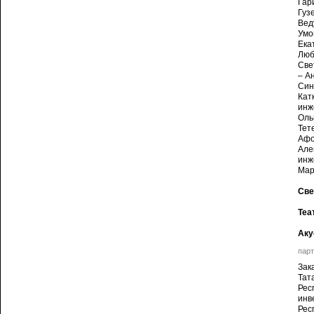
Гар
Гуз
Вед
Умо
Ека
Люб
Све
– А
Син
Кат
инж
Оль
Тет
Афо
Але
инж
Мар
Све
Теа
Аку
парт
Зак
Тат
Рес
инв
Рес